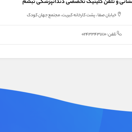
شانی و تلفن کلینیک تخصصی دندانپزشکی تبسّم
خیابان صفا ، پشت کارخانه کبریت، مجتمع جهان کودک
تلفن: 02433431810