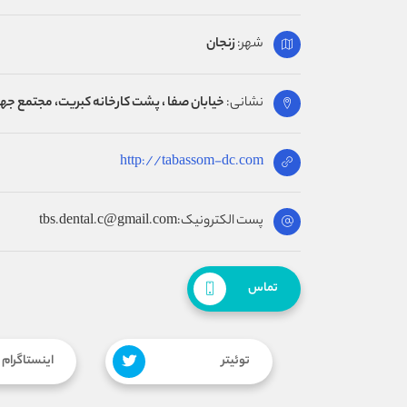
شهر:
زنجان
نشانی:
خیابان صفا ، پشت کارخانه کبریت، مجتمع ج
http://tabassom-dc.com
پست الکترونیک:tbs.dental.c@gmail.com
تماس
توئیتر
اینستاگرام