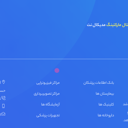
تال مارکتینگ
مدیکال نت
بانک اطلاعات پزشکان
مراکز فیزیوتراپی
آ
حسنی، پ
بیمارستان ها
مراکز تصویربرداری
تل
اشد
کلینیک ها
آزمایشگاه ها
ایمی
داروخانه ها
تجهیزات پزشکی
هد.