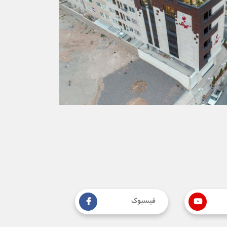
فیسبوک