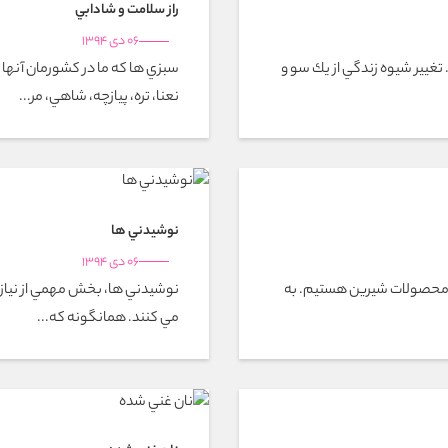
راز سلامت و شادابي
06 دی 1394
تغيير شيوه زندگي از يك سو و
سبزي ها كه ما در كشورمان آنها
نعنا، تره، پيازچه، شاهي، مر...
نوشيدني ها
06 دی 1394
و محصولات شيرين هستيم. به
نوشيدني ها، بخش مهمي از نياز ر
مي کنند. همانگونه که...