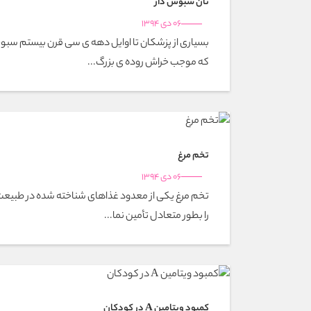
نان سبوس دار
06 دی 1394
بسياری از پزشکان تا اوايل دهه ی سی قرن بيستم سبوس
که موجب خراش روده ی بزرگ...
تخم مرغ
06 دی 1394
تخم مرغ یکی از معدود غذاهای شناخته شده در طبیعت 
را بطور متعادل تأمین نما...
كمبود ويتامين A در كودكان