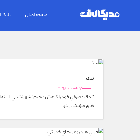
صفحه اصلی
بانک ا
نمک
07 اسفند 1398
"نمك مصرفي خود را كاهش دهيم" شهرنشيني، استفاده
هاي فيزيكي را در...