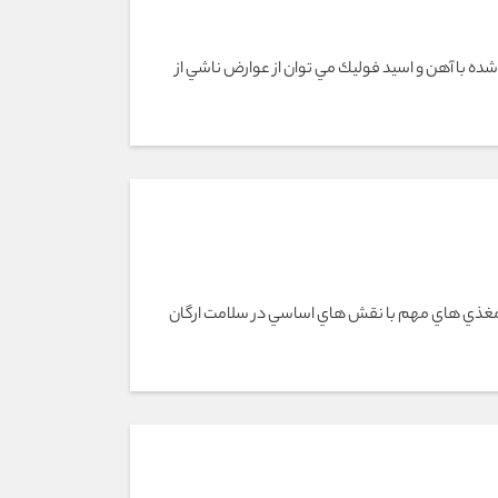
شده با آهن و اسيد فوليك مي توان از عوارض ناشي از
امين A يكي از ريزمغذي هاي مهم با نقش هاي اساسي در سلامت ارگان