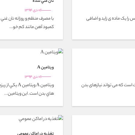
نان غني شده
06 دی 1394
 را يک ماده ی زايد و اضافی
با مصرف منظم و روزانه نان غني 
كمبود آهن مانند كم خو...
ويتامين A
06 دی 1394
است که می تواند نیازهای بدن
ويتامين A ويت
هاي بدن است. اين ويتامين...
تغذيه در اماكن عمومي