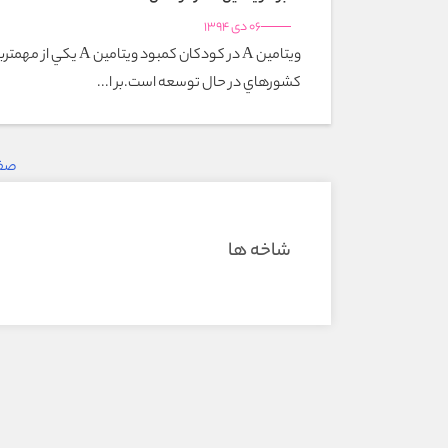
06 دی 1394
ویتامین A در کودکان کمبود 
کشورهاي در حال توسعه است.بر ا...
صفحه 
شاخه ها