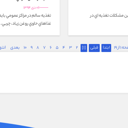
06 دی 1394
ويتامين A يکي از مهمترين مشکلات تغذيه اي در
تغذيه سالم در مراكز عمومي با
غذاهاي حاوي روغن زياد، چربي...
1 از 19
ابتدا
قبلی
[1]
2
3
4
5
6
7
8
9
10
بعدی
انته