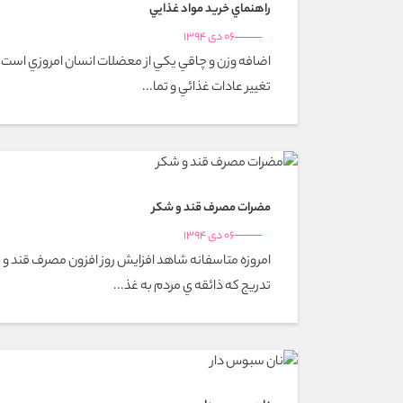
راهنماي خريد مواد غذايي
06 دی 1394
اضافه وزن و چاقي يكي از معضلات انسان امروزي است. 
تغيير عادات غذائي و تما...
مضرات مصرف قند و شكر
06 دی 1394
امروزه متاسفانه شاهد افزايش روز افزون مصرف قند 
تدريج كه ذائقه ي مردم به غذ...