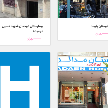
ارستان پارسا
بیمارستان كودكان شهيد حسين
فهميده
تهران
تهران