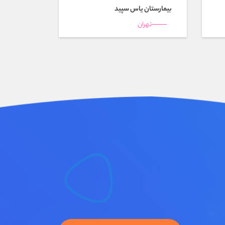
بیمارستان ياس سپيد
تهران