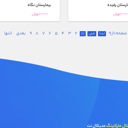
ارستان رفيده
بیمارستان نگاه
تهران
تهران
صفحه 1 از 9
2
3
4
5
6
7
8
9
بعدی
انتها
ابتدا
قبلی
[1]
تال مارکتینگ
مدیکال نت