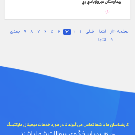
بیمارستان فيروزآبادي ري
ري
صفحه 3 از
ابتدا
قبلی
1
2
4
5
6
7
8
9
بعدی
[3]
9
انتها
کارشناسان ما با شما تماس می گیرند تا در مورد خدمات دیجیتال مارکتینگ
پاسخگوی سوالات شما باشند