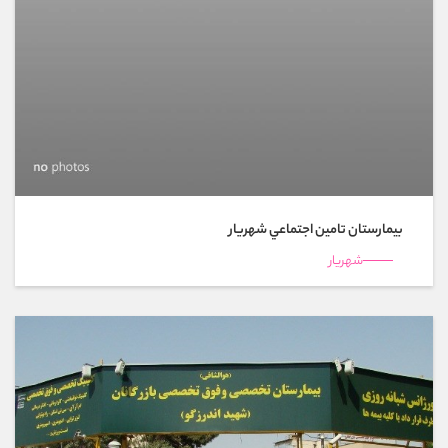
بیمارستان تامين اجتماعي شهريار
شهريار