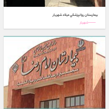
بیمارستان روانپزشكي ميلاد شهريار
شهريار