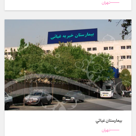
تهران
بیمارستان غياثي
تهران