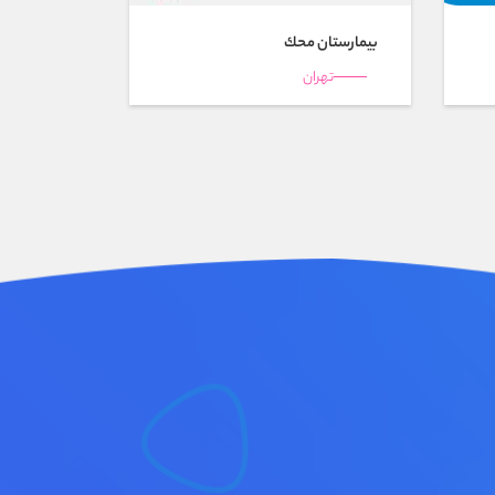
بیمارستان محك
تهران