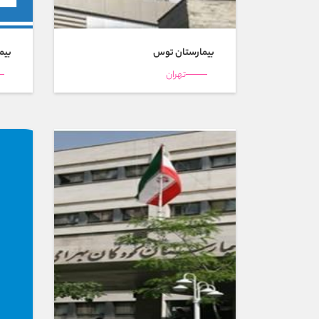
بیمارستان توس
بیم
تهران