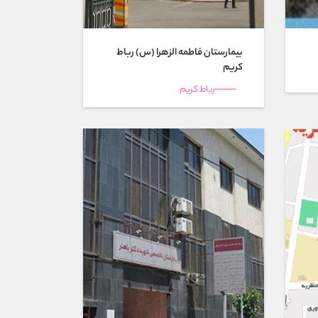
بیمارستان فاطمه الزهرا (س) رباط
كريم
رباط كريم