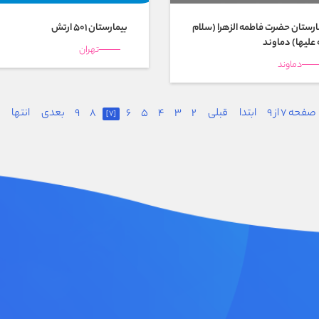
ارستان حضرت فاطمه الزهرا (سلام
بیمارستان 501 ارتش
 علیها) دماوند
تهران
دماوند
صفحه 7 از 9
ابتدا
قبلی
2
3
4
5
6
8
9
بعدی
انتها
[7]