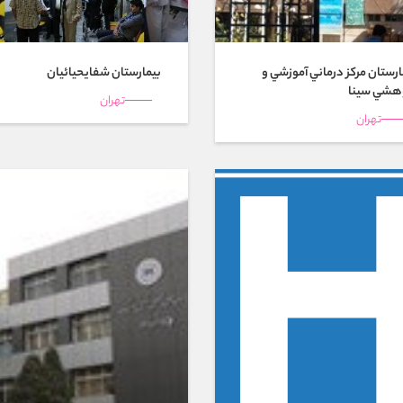
ارستان مركز درماني آموزشي و
بیمارستان شفايحيائيان
هشي سينا
تهران
تهران