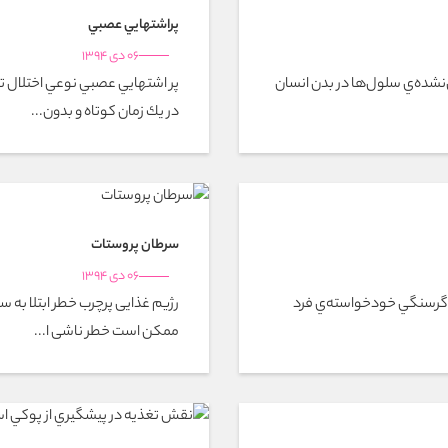
پراشتهايي عصبي
06 دی 1394
شده‌ي سلول‌ها در بدن انسان
پر اشتهايي عصبي نوعي اختلال ت
در يك زمان كوتاه و بدون...
سرطان پروستات
06 دی 1394
ا گرسنگي خودخواسته‌ي فرد
رژیم غذایی پرچرب خطر ابتلا به 
ممکن است خطر ناشی ا...