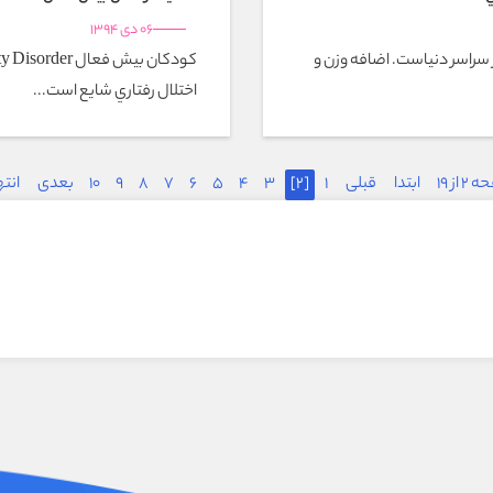
06 دی 1394
سراسر دنیاست. اضافه وزن و
اختلال رفتاري شايع است...
 از 19
ابتدا
قبلی
1
[2]
3
4
5
6
7
8
9
10
بعدی
انته