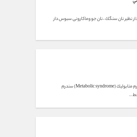
تي
ار نظير نان سنگك ، نان جو وماکارونی سبوس دار
تغذیه در بیماری های مزمن سندرم متابوليك (Metabolic syndrome) سندرم
ط...