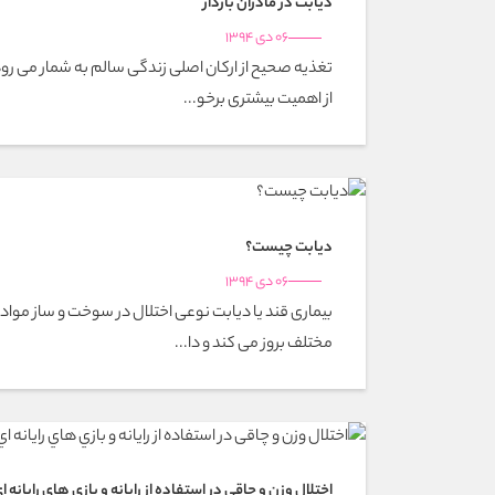
ديابت در مادران باردار
06 دی 1394
تغذيه صحيح از اركان اصلى زندگى سالم به شمار مى رود
از اهميت بيشترى برخو...
ديابت چيست؟
06 دی 1394
بیماری قند یا دیابت نوعی اختلال در سوخت و ساز مواد
مختلف بروز می کند و دا...
اختلال وزن و چاقی در استفاده از رايانه و بازي هاي رايانه ا