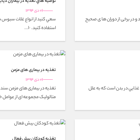
توصيه هاي تغذيه در بيماران دياب
06 دی 1394
 و در برخى از دوران ها ى صحيح
سعي كنيد از انواع غلات سبوس د
استفاده كنيد. ·ا...
تغذیه در بیماری های مزمن
06 دی 1394
 غذايي در بدن است که به علل
متالولیک مجموعه ای از عوامل خ
ي
تغذیه کودکان بیش فعال