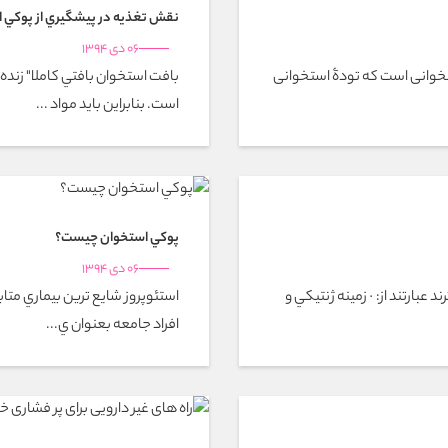
نقش تغذيه در پيشگيري از پوكي 
06 دی 1394
خوانی است که تودۀ استخوانی
بافت استخوان بافتي كاملا" زنده
است. بنابراين بايد مواد ...
پوكي استخوان چيست؟
06 دی 1394
عبارتند از: · زمينه ژنتيكي و
استئوپروز شايع ترين بيماري متا
افراد جامعه بعنوان ي...