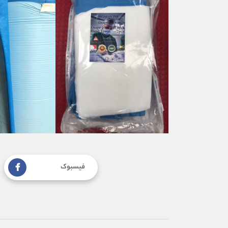
فیسبوک