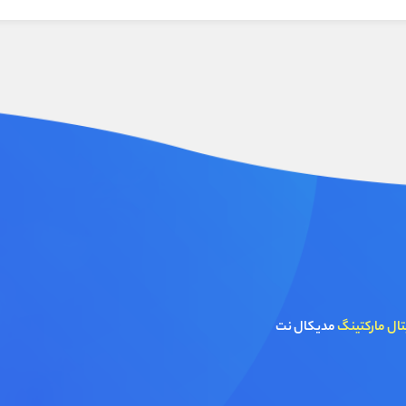
تال مارکتینگ
مدیکال نت