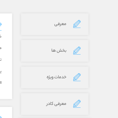
معرفی
ش
م
بخش ها
ت
پ
خدمات ویژه
ا
معرفی کادر