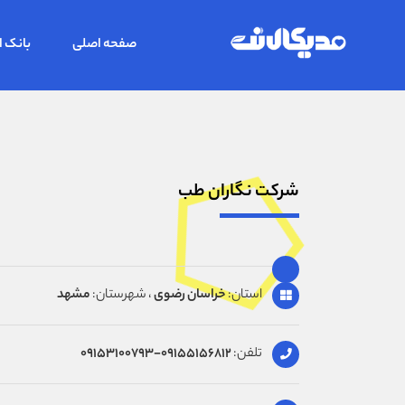
صفحه اصلی
بانک ا
شرکت نگاران طب
استان:
خراسان رضوی
، شهرستان:
مشهد
تلفن:
09155156812-09153100793