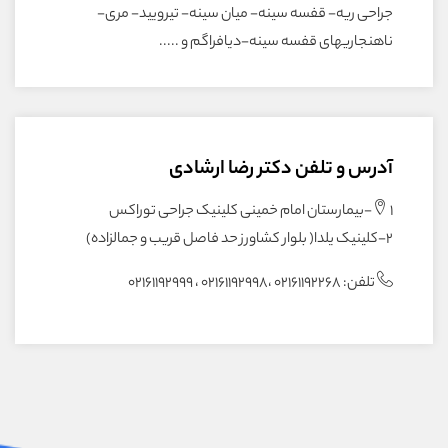
جراحی ریه- قفسه سینه- میان سینه- تیرویید- مری-
ناهنجاریهای قفسه سینه-دیافراگم و .....
آدرس و تلفن دکتر رضا ارشادی
1-بیمارستان امام خمینی کلینیک جراحی توراکس
2-کلینیک یلدا( بلوار کشاورز حد فاصل قریب و جمالزاده)
تلفن: 02161192268 ،02161192998 ، 02161192999