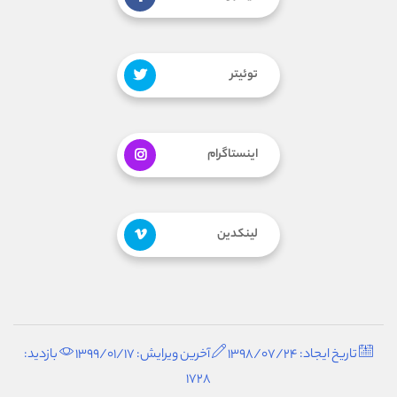
توئیتر
اینستاگرام
لینکدین
تاریخ ایجاد: 1398/07/24
آخرین ویرایش: 1399/01/17
بازدید:
1728