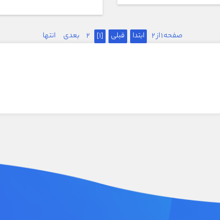
صفحه 1 از 2
ابتدا
قبلی
[1]
2
بعدی
انتها