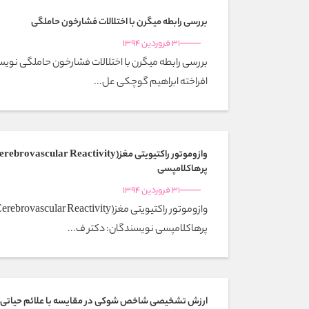
بررسی رابطه میگرن با اختلالات فشارخون حاملگی
31 فروردین 1394
افراخته ابراهیم گوچکی عل...
پرهاکلامپسی
31 فروردین 1394
پرهاکلامپسی نویسندگان: دکتر ف...