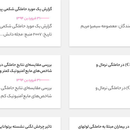
گزارش یک مورد حاملگی شکمی پی
31 فروردین 1394
بررسی رابطه میگرن با اختلالات فشارخون حاملگی نویسندگان: معصومه سیمبر1 مریم
گزارش یک مورد حاملگی شکمی 
تاریخ: 2007 منبع: مجله دانش...
وازوموتور راکتیویتی مغز(Cerebrovascular Reactivity) در حاملگی نرمال و
بررسی مقایسه‌ای نتایج حاملگی در
شاخص‌های مایع آمنیوتیک کمتر و بی
31 فروردین 1394
وازوموتور راکتیویتی مغز(Cerebrovascular Reactivity) در حاملگی نرمال و
بررسی مقایسه‌ای نتایج حاملگی 
شاخص‌های مایع آمنیوتیک کم..
ارزش تشخیصی شاخص شوکی در مقایسه با علائم حیاتی در بیماران مبتلا به حاملگی لوله‎ای
تاثیر چرخش لگنی نشسته برتوانایی