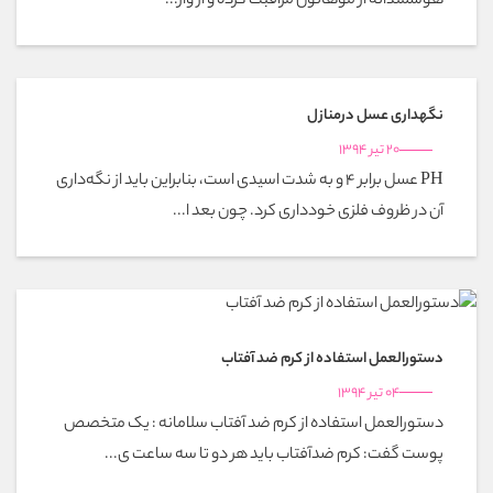
هوشمندانه از موهاتون مراقبت کرده و از وار...
نگهداری عسل درمنازل
20 تیر 1394
PH عسل برابر ۴ و به شدت اسیدی است،‌ بنابراین باید از نگه‌داری
آن در ظروف فلزی خودداری کرد. چون بعد ا...
دستورالعمل استفاده از کرم ضد آفتاب
04 تیر 1394
دستورالعمل استفاده از کرم ضد آفتاب سلامانه : یک متخصص
پوست گفت: کرم ضدآفتاب باید هر دو تا سه ساعت ی...