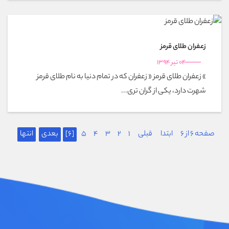
زعفران طلای قرمز
04 تیر 1394
» زعفران طلای قرمز « زعفران که در تمام دنیا به نام طلای قرمز
شهرت دارد، یکی از گران تری...
صفحه 6 از 6
ابتدا
قبلی
1
2
3
4
5
[6]
بعدی
انتها