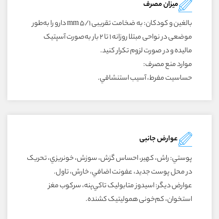
میزان مصرف
بالغين و کودکان: به ضخامت تقريبى ۵/۱ mm دارو را به‌طور
موضعى در نواحى مبتلا روزانه ۱ تا ۲ بار به‌صورت آسپتيک
ماليده و در صورت لزوم تکرار کنيد.
موارد منع مصرف:
حساسيت مفرط، آسيب استنشاقي.
عوارض جانبی
پوستي: راش، کهير، احساس گزش، سوزش، خونريزي، تحريک
در محل پوست جديد، عفونت اضافي، خارش، تاول.
عوارض ديگر: اسيدوز متابوليک تاکي‌پنه، سرکوب مغز
استخوان، کم‌خونى هموليتيک کشنده.