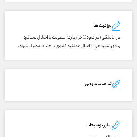
مراقبت ها
در حاملگى (در گروه C قرار دارد)، عفونت يا اختلال عملکرد
ريوي، شيردهي، اختلال عملکرد کليوى بااحتياط مصرف شود.
تداخلات دارویی
سایر توضیحات