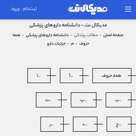
ثبت‌نام
ورود
مدیکال نت - دانشنامه داروهای پزشکی
صفحه اصلی
-
مطالب پزشکی
-
دانشنامه داروهای پزشکی
-
همه
حروف
-
م
-
جزئیات دارو
همه حروف
..آ
..ا
..ب
..پ
..ت
..ج
..د
..ر