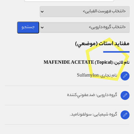
مفنايد استات (موضعي)
نام لاتین: MAFENIDE ACETATE (Topical)
نام تجاری: Sulfamylon
گروه دارویی: ضدعفوني‌كننده
گروه شیمیایی: سولفوناميد.