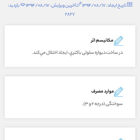
تاریخ ایجاد: 1394/08/17
آخرین ویرایش: 1394/08/17
بازدید:
2827
مکانیسم اثر
در ساخت ديواره سلولى باکتري، ايجاد اختلال مي‌کند.
موارد مصرف
سوختگى (درجه ۲ و ۳).