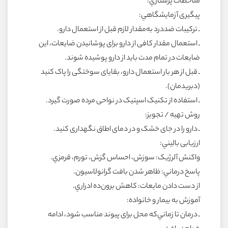
ملاحظات پرستاري:
پيگيرى آزمايشگاهي:
ـ ترکيبات ضددرد به‌مقدار لازم قبل از استعمال دارو.
ـ استعمال مقدار کافى از دارو براى پوشانيدن ضايعات، اين
ضايعات در تمام مدت بايد از دارو پوشيده شوند.
ـ قبل از هر بار استعمال دارو، بقاياى سوختگى را پاک کنيد
(دبريدمان).
ـ استفاده از تکنيک اسپتيک در نواحى مرده صورت گيرد.
روش تهيه / تجويز:
ـ دارو را در جاى خشک و در دماى اطاق نگهدارى کنيد.
ارزيابى باليني:
واکنش آلرژيک: سوزش، احساس گزش، تورم، قرمزي.
پاسخ درماني: ظاهر شدن بافت گرانولاسيون.
از دست دادن مايعات: کاهش برون‌ده ادراري.
آموزش به بيمار و خانواده:
ـ درمان تا زماني‌که محل براى پيوند مناسب شود، ادامه