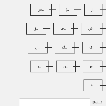
..ز
..ژ
..س
..ش
..ف
..ق
..ک
..گ
..ل
..م
..ن
..و
..ه
کلیدواژه: