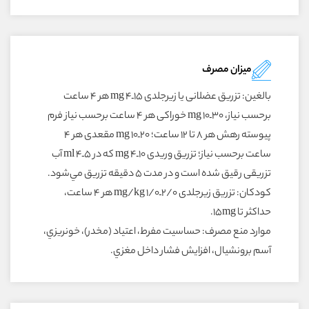
میزان مصرف
بالغين: تزريق عضلانى يا زيرجلدى ۱۵ـ۴ mg هر ۴ ساعت
برحسب نياز، ۳۰ـ۱۰ mg خوراکى هر ۴ ساعت برحسب نياز فرم
پيوسته رهش هر ۸ تا ۱۲ ساعت؛ ۲۰ـ۱۰ mg مقعدى هر ۴
ساعت برحسب نياز؛ تزريق وريدى ۱۰ـ۴ mg که در ۵ـ۴ ml آب
تزريقى رقيق شده است و در مدت ۵ دقيقه تزريق مي‌شود.
کودکان: تزريق زيرجلدى ۲/۰ـ۱/۰ mg/kg هر ۴ ساعت،
حداکثر تا ۱۵mg.
موارد منع مصرف: حساسيت مفرط، اعتياد (مخدر)، خونريزي،
آسم برونشيال، افزايش فشار داخل مغزي.