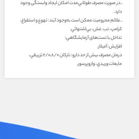
ـ در صورت مصرف طولاني‌مدت امکان ايجاد وابستگى وجود
دارد.
ـ علائم محروميت ممکن است به‌وجود آيند: تهوع و استفراغ،
کرامپ، تب، غش، بي‌اشتهائي.
تداخل با تست‌هاى آزمايشگاهي:
افزايش: آميلاز.
درمان مصرف بيش از حد دارو: نارکان ۸/۰ـ۲/۰ تزريقي،
مايعات وريدي، وازوپرسور.