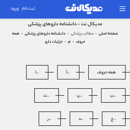
ثبت‌نام
ورود
مدیکال نت - دانشنامه داروهای پزشکی
صفحه اصلی
-
مطالب پزشکی
-
دانشنامه داروهای پزشکی
-
همه
حروف
-
م
-
جزئیات دارو
همه حروف
..آ
..ا
..ب
..پ
..ت
..ج
..د
..ر