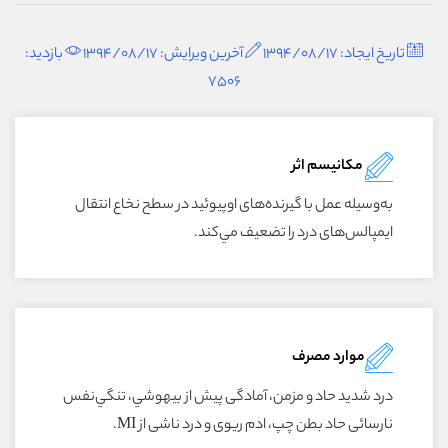
تاریخ ایجاد: 1394/08/17
آخرین ویرایش: 1394/08/17
بازدید:
7506
مکانیسم اثر
به‌وسيله عمل با گيرنده‌هاى اوپيوئيد در سطح نخاع انتقال
ايمپالس‌هاى درد را تضعيف مي‌کند.
موارد مصرف
درد شديد حاد و مزمن، آمادگى پيش از بيهوشي، تنگي‌نفس
نارسائى حاد بطن چپ، ادم ريوى و درد ناشى از MI.