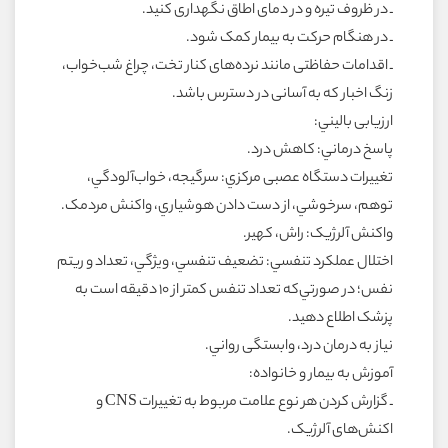
ـ در ظروف تيره و در دماى اطاق نگهدارى کنيد.
ـ در هنگام حرکت به بيمار کمک شود.
ـ اقدامات حفاظتى مانند نرده‌هاى کنار تخت، چراغ شب‌خواب،
زنگ اخبار که به آسانى در دسترس باشد.
ارزيابى باليني:
پاسخ درماني: کاهش درد.
تغييرات دستگاه عصبى مرکزي: سرگيجه، خواب‌آلودگي،
توهم، سرخوشي، از دست دادن هوشياري، واکنش مردمک.
واکنش آلرژيک: راش، کهير.
اختلال عملکرد تنفسي: تضعيف تنفسي، ويژگي، تعداد و ريتم
نفس؛ در صورتي‌که تعداد تنفس کمتر از ۱۰ دقيقه است به
پزشک اطلاع دهيد.
نياز به درمان درد، وابستگى رواني.
آموزش به بيمار و خانواده:
ـ گزارش کردن هر نوع علامت مربوط به تغييرات CNS و
اکنش‌هاى آلرژيک.