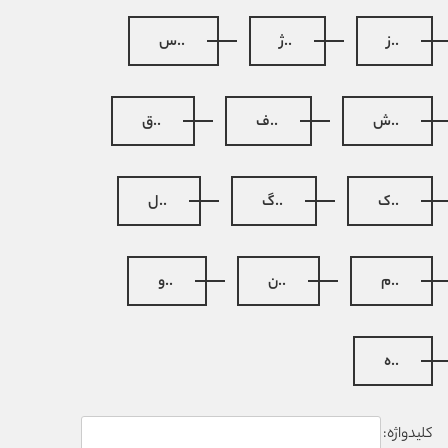
..ز
..ژ
..س
..ش
..ف
..ق
..ک
..گ
..ل
..م
..ن
..و
..ه
کلیدواژه: