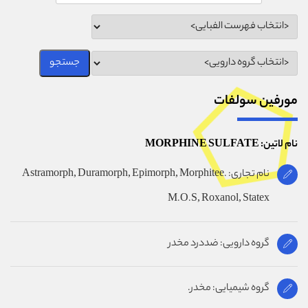
مورفين سولفات
نام لاتین: MORPHINE SULFATE
نام تجاری: Astramorph, Duramorph, Epimorph, Morphitee.
M.O.S, Roxanol, Statex
گروه دارویی: ضددرد مخدر
گروه شیمیایی: مخدر.