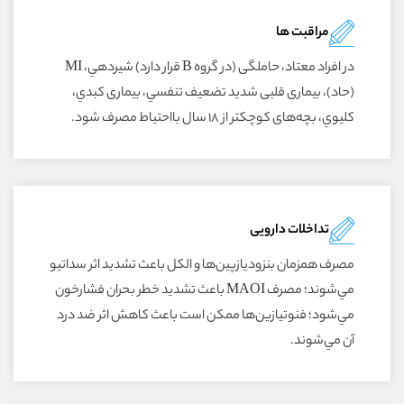
مراقبت ها
در افراد معتاد، حاملگى (در گروه B قرار دارد) شيردهي، MI
(حاد)، بيمارى قلبى شديد تضعيف تنفسي، بيمارى کبدي،
کليوي، بچه‌هاى کوچکتر از ۱۸ سال بااحتياط مصرف شود.
تداخلات دارویی
مصرف همزمان بنزوديازپين‌ها و الکل باعث تشديد اثر سداتيو
مي‌شوند؛ مصرف MAOI باعث تشديد خطر بحران فشارخون
مي‌شود؛ فنوتيازين‌ها ممکن است باعث کاهش اثر ضد درد
آن مي‌شوند.