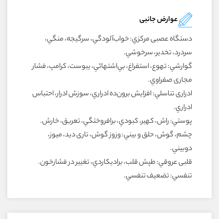
عوارض جانبی
دستگاه عصبى مرکزي: خواب‌آلودگي، سرگيجه، منگي،
سردرد، تخدير، سرخوشي.
گوارشي: تهوع، استفراغ، بي‌اشتهائي، يبوست، کرامپ، فشار
مجارى صفراوي.
ادرارى تناسلي: افزايش برون‌ده ادراري، سوزش ادرار، احتباس
ادراري.
پوستي: راش، کهير، کبودي، برافروختگي، تعريق، خارش.
چشم، گوش، حلق و بيني: وزوز گوش، تارى ديد، ميوز،
دوبيني.
قلبى عروقي: طپش قلب، براديکاردي، تغيير در فشارخون.
تنفسي: تضعيف تنفسي.