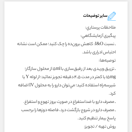
سایر توضیحات
ملاحظات پرستاري:
پيگيرى آزمايشگاهي:
ـ نسبت I&O: کاهش برون‌ده را چک کنيد؛ ممکن است نشانه
احتباس ادرارى باشد.
توصيه‌ها:
ـ تزريق وريدى بعد از رقيق‌سازى با ۵ml از محلول سازگار؛
۱۵mg يا کمتر در مدت ۵ـ۴ دقيقه تجويز نمائيد؛ از لوله Y يا
شيرسه‌راه استفاده کنيد؛ مي‌توان دارو را به محلول IV اضافه
کرد.
ـ مصرف دارو با ضداستفراغ در صورت بروز تهوع و استفراغ.
ـ مصرف دارو در شروع بازگشت درد، فاصله دوزها را برحسب
پاسخ بيمار تنظيم کنيد.
روش تهيه / تجويز: