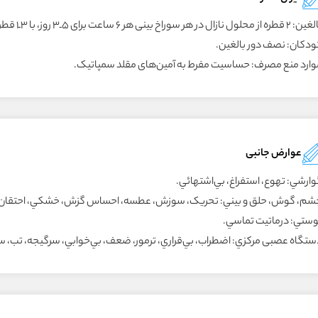
 از محلول نازال در هر سوراخ بينى هر ۶ ساعت براى ۵ـ۳ روز، با ۳ـ۱ قطره چشمى هر ۴ـ۲ ساعت.
ودکان: نصف دور بالغين.
وارد منع مصرف: حساسيت مفرط به آمين‌هاى مقلد سمپاتيک.
عوارض جانبی
وارشي: تهوع، استفراغ، بي‌اشتهائي.
شم، گوش، حلق و بيني: تحريک، سوزش، عطسه، احساس گزش، خشکي، احتقان
وستي: درماتيت تماسي.
ستگاه عصبى مرکزي: اضطراب، بي‌قراري، ترمور، ضعف، بي‌خوابي، سرگيجه، تب، س