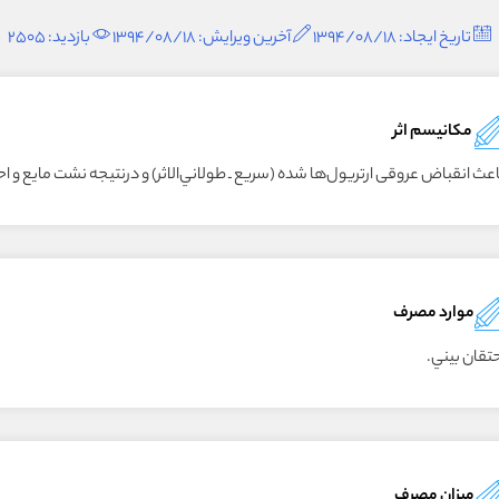
تاریخ ایجاد: 1394/08/18
آخرین ویرایش: 1394/08/18
بازدید: 2505
مکانیسم اثر
اعث انقباض عروقى ارتريول‌ها شده (سريع ـ طولاني‌الاثر) و درنتيجه نشت مايع و
موارد مصرف
تقان بيني.
میزان مصرف