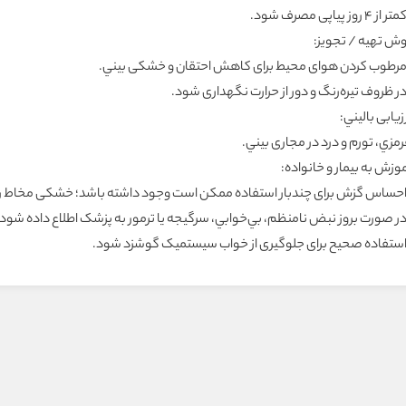
ر از ۴ روز پياپى مصرف شود.
وش تهيه / تجويز:
 مرطوب کردن هواى محيط براى کاهش احتقان و خشکى بيني.
در ظروف تيره‌رنگ و دور از حرارت نگهدارى شود.
زيابى باليني:
مزي، تورم و درد در مجارى بيني.
وزش به بيمار و خانواده:
 احساس گزش براى چندبار استفاده ممکن است وجود داشته باشد؛ خشکى مخاط را
 در صورت بروز نبض نامنظم، بي‌خوابي، سرگيجه يا ترمور به پزشک اطلاع داده شود.
 استفاده صحيح براى جلوگيرى از خواب سيستميک گوشزد شود.