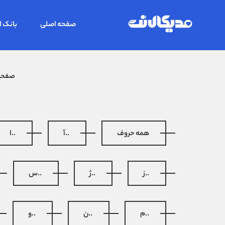
صفحه اصلی
بانک ا
صفحه 
همه حروف
..آ
..ا
..ز
..ژ
..س
..م
..ن
..و