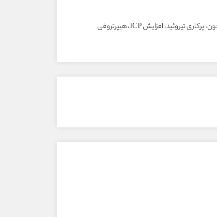
در بچه‌هاى کوچکتر از ۶ سال، پيرها، ديابتي‌ها، بيماران قلبى عروقي، افزايش فشارخون، پرکارى تيروئيد، افزايش ICP، هيپرتروفى