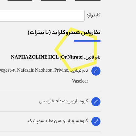
کلیدواژه:
نفازولين هيدروکلرايد (يا نيترات)
نام لاتین: NAPHAZOLINE HCL (Or Nitrate)
نام تجاری: est-2, Nafazair, Naoheon, Privine
Vaselear
گروه دارویی: ضداحتقان بينى
گروه شیمیایی: آمين مقلد سمپاتيک.