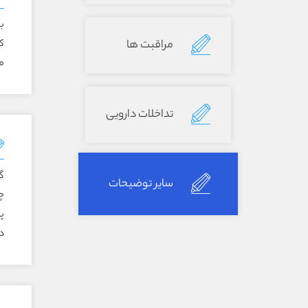
بالغين: ۲ قطره
مراقبت ها
ک
م
تداخلات دارویی
گ
سایر توضیحات
چ
پ
د