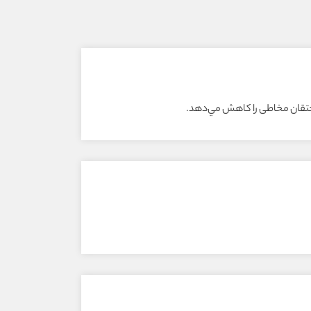
 احتقان مخاطى را کاهش مي‌دهد.