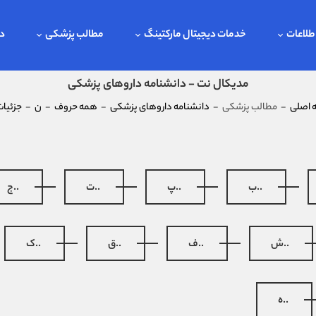
طلاعات
خدمات دیجیتال مارکتینگ
مطالب پزشکی
در
مدیکال نت - دانشنامه داروهای پزشکی
اصلی
-
مطالب پزشکی
-
دانشنامه داروهای پزشکی
-
همه حروف
-
ن
-
جزئیات
..ب
..پ
..ت
..ج
..ش
..ف
..ق
..ک
..ه