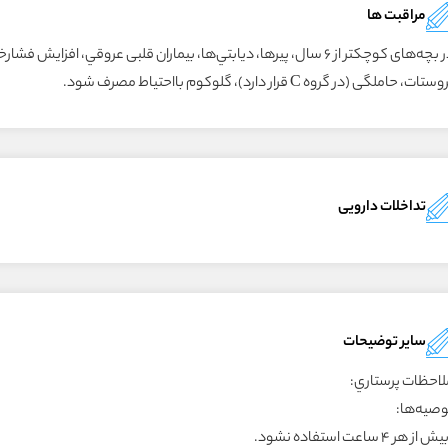
مراقبت ها
ستات، حاملگى (در گروه C قرار دارد)، گلوکوم بااحتياط مصرف شود.
تداخلات دارویی
سایر توضیحات
لاحظات پرستاري:
وصيه‌ها:
يش از هر ۴ ساعت استفاده نشود.