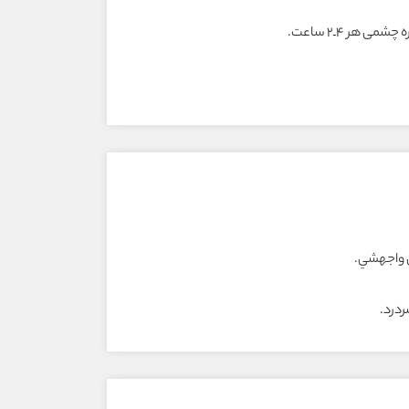
 واجهشي.
ردرد.