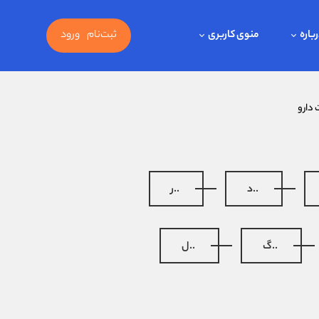
باره
منوی کاربری
ثبت‌نام
ورود
 دارو
..د
..ر
..گ
..ل