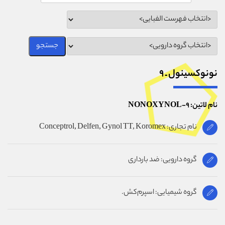
نونوکسينول ـ ۹
نام لاتین: NONOXYNOL-9
نام تجاری: Conceptrol, Delfen, Gynol TT, Koromex
گروه دارویی: ضد باردارى
گروه شیمیایی: اسپرم‌کش.