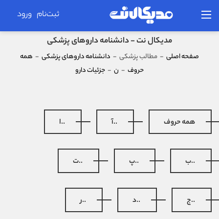
ثبت‌نام
ورود
مدیکال نت - دانشنامه داروهای پزشکی
صفحه اصلی
-
مطالب پزشکی
-
دانشنامه داروهای پزشکی
-
همه
حروف
-
ن
-
جزئیات دارو
همه حروف
..آ
..ا
..ب
..پ
..ت
..ج
..د
..ر