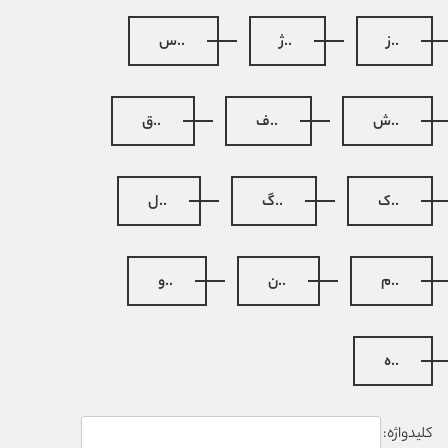
..ز
..ژ
..س
..ش
..ف
..ق
..ک
..گ
..ل
..م
..ن
..و
..ه
کلیدواژه: