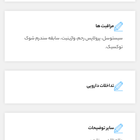
مراقبت ها
سيستوسل، پرولاپس رحم، واژينيت، سابقه سندرم شوک
توکسيک.
تداخلات دارویی
سایر توضیحات