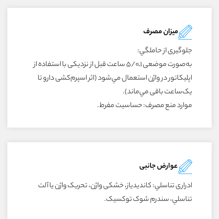
میزان مصرف
جلوگيرى از حاملگي:
به‌صورت موضعى ۱ـ۵/۰ ساعت قبل از نزديکى با استفاده از
اپليکاتور در واژن استعمال مي‌شود (اثر اسپرم‌کشى دارو تا
يک‌ساعت باقى مي‌ماند).
موارد منع مصرف: حساسيت مفرط.
عوارض جانبی
ادرارى تناسلي: کانديدياز، خشکى واژن، تحريک واژن يا آلت
تناسلي، سندرم شوک توکسيک.