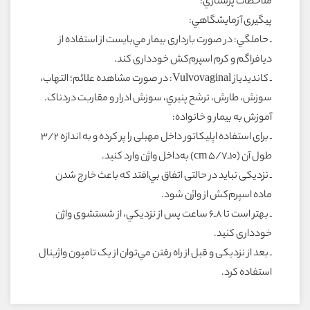
ملاحظات پرستاري:
پيگيرى آزمايشگاهي:
ـ حاملگي: در صورت باردارى بيمار مي‌بايست از استفاده از
ديافراگم و کرم اسپرم‌کش خوددارى کند.
ـ کانديدياز Vulvovaginal: در صورت مشاهده علائم؛ التهاب،
سوزش، طارش، ترشح پنيري، سوزش ادرار و مقاربت دردناک.
آموزش به بيمار و خانواده:
ـ براى استفاده اپليکاتور داخل مهبلى را پر کرده و به اندازه ۳/۲
طول آن (۱۰ـ۵/۷ cm) به‌داخل واژن وارد کنيد.
ـ نزديکى نبايد در حالتى اتفاق بي‌افتد که باعث خارج شدن
ماده اسپرم‌کش از واژن شود.
ـ بهتر است تا ۸ـ۶ ساعت پس از نزديکي، از شستشوى واژن
خوددارى کنيد.
ـ بعد از نزديکى و قبل از راه رفتن مي‌توان از يک تامپون واژينال
استفاده کرد.