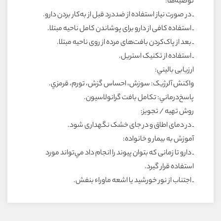
توصيه‌ها:
ـ در صورت نياز استفاده از ضددرد قبل از به‌کار بردن دارو.
ـ استفاده کافى از دارو براى پوشاندن کامل ناحيه مبتلا.
ـ بعد از پاک‌کردن بافت‌هاى مرده از روى ناحيه مبتلا.
ـ استفاده از تکنيک استريل.
ارزيابى باليني:
واکنش آلرژيک: سوزش، احساس گزش، تورم، قرمزي.
پاسخ‌درماني: تکامل بافت گرانولاسيون.
روش تهيه / تجويز:
ـ در دماى اطاق و در جاى خشک نگهدارى شود.
آموزش به بيمار و خانواده:
ـ دارو تا زمانى که بتوان پيوند را انجام داد مي‌تواند مورد
استفاده قرار گيرد.
ـ اجتناب از نور خورشيد يا اشعه ماوراء بنفش.