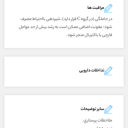
مراقبت ها
در حاملگى (در گروه C قرار دارد)، شيردهى بااحتياط مصرف
شود؛ عفونت اضافى ممکن است به رشد بيش از حد عوامل
قارچى يا باکتريال منجر شود.
تداخلات دارویی
سایر توضیحات
ملاحظات پرستاري: