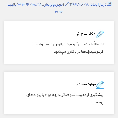
تاریخ ایجاد: 1394/08/18
آخرین ویرایش: 1394/08/18
بازدید:
2297
مکانیسم اثر
احتمالاً باعث مهار آنزيم‌هاى لازم براى متابوليسم
کربوهيدرات‌ها در باکترى مي‌شود.
موارد مصرف
پيشگيرى از عفونت سوختگى درجه ۲و ۳ يا پيوندهاى
پوستي.