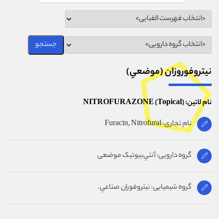
نيتروفوروزان (موضعي)
نام لاتین: NITROFURAZONE (Topical)
نام تجاری: Furacin, Nitrofural
گروه دارویی: آنتي‌بيوتيک موضعى
گروه شیمیایی: نيتروفوران صناعي.