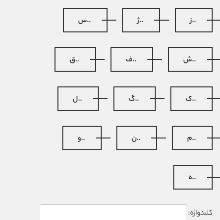
..ز
..ژ
..س
..ش
..ف
..ق
..ک
..گ
..ل
..م
..ن
..و
..ه
کلیدواژه: