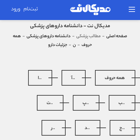
ثبت‌نام
ورود
مدیکال نت - دانشنامه داروهای پزشکی
صفحه اصلی
-
مطالب پزشکی
-
دانشنامه داروهای پزشکی
-
همه
حروف
-
ن
-
جزئیات دارو
همه حروف
..آ
..ا
..ب
..پ
..ت
..ج
..د
..ر