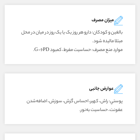
میزان مصرف
بالغين و کودکان: دارو هر روز يک يا يک روز در ميان در محل
مبتلا ماليده شود.
موارد منع مصرف: حساسيت مفرط، کمبود G-6PD.
عوارض جانبی
پوستي: راش، کهير، احساس گزش، سوزش، اضافه‌شدن
عفونت، حساسيت به‌نور.