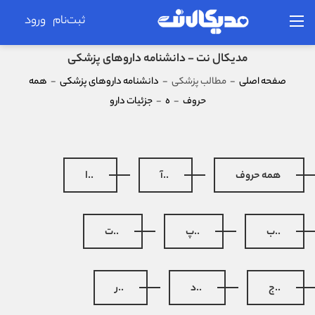
ثبت‌نام
ورود
مدیکال نت - دانشنامه داروهای پزشکی
صفحه اصلی
-
مطالب پزشکی
-
دانشنامه داروهای پزشکی
-
همه
حروف
-
ه
-
جزئیات دارو
همه حروف
..آ
..ا
..ب
..پ
..ت
..ج
..د
..ر