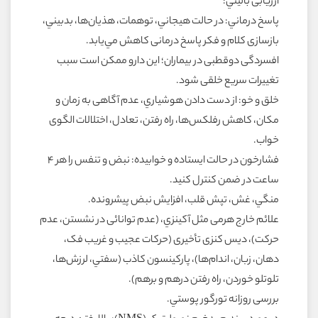
ارزيابى باليني:
پاسخ درماني: در حالت هيجاني، توهمات، هذيان‌ها، بدبيني،
بازسازى کلام و فکر پاسخ درمانى کاهش مي‌يابد.
افسردگى دوقطبى در بيماران؛ اين دارو ممکن است سبب
تغييرات سريع خلقى شود.
خلق و خو: از دست‌ دادن هوشياري، عدم آگاهى به زمان و
مکان، کاهش رفلکس‌ها، راه رفتن، تعادل، اختلالات الگوى
خواب.
فشارخون در حالت ايستاده و خوابيده: نبض و تنفس را هر ۴
ساعت در ضمن کنترل کنيد.
منگي، غش، تپش قلب، افزايش نبض پيشرونده.
علائم خارج هرمى مثل آکينزي، (عدم توانائى در نشستن، عدم
حرکت)، ديس کنزى تأخيرى (حرکات عجيب و غريب فک،
دهان، زبان، اندام‌ها)، پارکينسون کاذب (سفتي، لرزش‌ها،
تلوتلو خوردن، راه رفتن درهم و برهم).
بررسى روزانه تورگور پوستي.