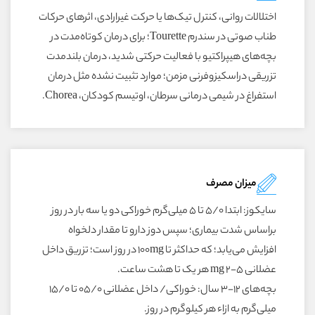
اختلالات روانی، کنترل تیک‌ها یا حرکت غیرارادی، اثرهای حرکات
طناب صوتی در سندرم Tourette؛ برای درمان کوتاه‌مدت در
بچه‌های هیپراکتیو با فعالیت حرکتی شدید، درمان بلندمدت
تزریقی دراسکیزوفرنی مزمن؛ موارد تثبیت نشده مثل درمان
استفراغ در شیمی درمانی سرطان، اوتیسم کودکان، Chorea.
میزان مصرف
سایکوز: ابتدا ۵/۰ تا 5 میلی‌گرم خوراکی دو یا سه بار در روز
براساس شدت بیماری؛ سپس دوز دارو تا مقدار دلخواه
افزایش می‌یابد؛ که حداکثر تا 100mg در روز است؛ تزریق داخل
عضلانی 5-2 mg هر یک تا هشت ساعت.
بچه‌های 12-3 سال: خوراکی/ داخل عضلانی ۰۵/۰ تا ۱۵/۰
میلی‌گرم به ازاء هر کیلوگرم در روز.