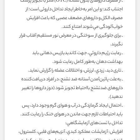
ـ از مصرف داروهاى بدون نسخه (OTC) مگر با تجويز پزشک
اجتناب کند؛ و اين امر به‌خاطر ايجاد تداخل داروئى است؛ از
مصرف الکل و داروهاى مضعف عصبى که باعث افزايش
خواب‌آلودگى مي‌شوند امتناع کنند.
ـ براى جلوگيرى از سوختگى در معرض نور مستقيم آفتاب قرار
نگيرند.
ـ رعايت رژيم داروئي، جهت کانديديازيس دهانى بايد
بهداشت دهان به‌طور کامل رعايت شود.
ـ تارى ديد، زردي، لرزش، و اختلالات عضله را گزارش نمايد.
ـ به‌علت پائين‌آمدن آستانه ضد تشنج، در افراد دريافت‌کننده
داروهاى ضدتشنج بااحتياط تجويز شود (دوز داروها را تغيير
ندهيد).
ـ احتمال ايجاد گرمازدگى در آب و هواى گرم وجود دارد، پس
بايد احتياطات لازم جهت ماندن در هواى خنک را رعايت کنند.
تداخل با تست‌هاى آزمايشگاهي:
افزايش: آزمايشات عملکرد کبدي، آنزيم‌هاى قلبي، کلسترول،