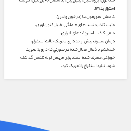
قندخون، پرولاکتين، بيليروبين، يد متصل به پروتئين، کوليت
استراز، يد ۱۳۱.
کاهش: هورمون‌ها (در خون و ادرار).
مثبت کاذب: تست‌هاى حاملگي، فنيل‌کتون اوري.
منفى کاذب: استروئيدهاى ادراري.
درمان مصرف بيش از حد دارو: تحريک حالت استفراغ،
شستشو با ذغال فعال‌شده در صورتي‌که دارو به‌صورت
خوراکى مصرف شده است، براى مريض لوله تنفس گذاشته
شود، نبايد استفراغ را تحريک کرد.