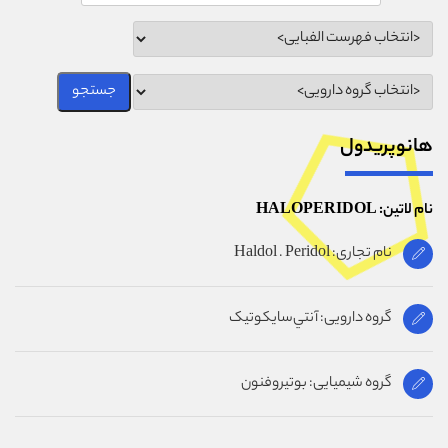
هانوپريدول
نام لاتین: HALOPERIDOL
نام تجاری: Haldol . Peridol
گروه دارویی: آنتي‌سايکوتيک
گروه شیمیایی: بوتیروفنون