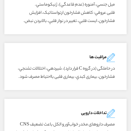
ميل جنسي، آمنوره (عدم قاعدگي)، ژنيکوماستي.
قلبى عروقي: کاهش فشارخون ارتواستاتيک، افزايش
فشارخون، ايست قلبي، تغيير در نوار قلبي، بالابردن نبض.
مراقبت ها
در حاملگى (در گروه C قرار دارد)، شيردهي، اختلالات تشنجي،
فشارخون، بيمارى کبدي، بيمارى قلبى بااحتياط مصرف شود.
تداخلات دارویی
مصرف داروهاى مخدر خواب‌آور و الکل باعث تضعيف CNS