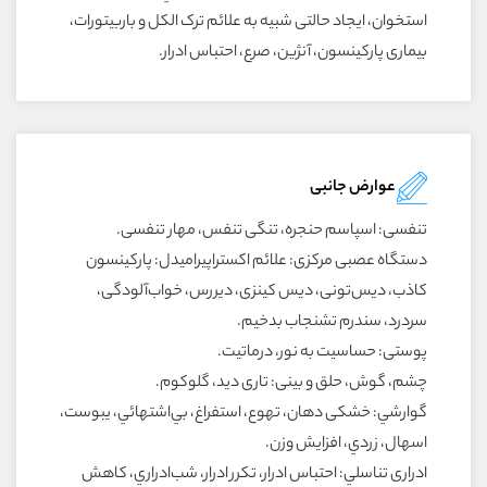
استخوان، ايجاد حالتى شبيه به علائم ترک الکل و باربيتورات‌،
بيمارى پارکينسون، آنژين، صرع، احتباس ادرار.
عوارض جانبی
تنفسی: اسپاسم حنجره، تنگی تنفس، مهار تنفسی.
دستگاه عصبی مرکزی: علائم اکستراپیرامیدل: پارکینسون
کاذب، دیس‌تونی، دیس کینزی، دیررس، خواب‌آلودگی،
سردرد، سندرم تشنجاب بدخیم.
پوستی: حساسیت به نور، درماتیت.
چشم، گوش، حلق و بینی: تاری دید، گلوکوم.
گوارشي: خشکى دهان، تهوع، استفراغ، بي‌اشتهائي، يبوست،
اسهال، زردي، افزايش وزن.
ادرارى تناسلي: احتباس ادرار، تکرر ادرار، شب‌ادراري، کاهش