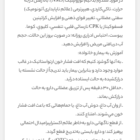
در مورد سندرم بدخيم نورولپتيک (NMS): بالا رفتن درجه
حرارت، تاکي‌کاردي، هيپرترمى (علائم ناپايدارى آتونوميک)
سفتى عضلاني، تغيير قواى ذهنى و افزايش کراتينين
فسفوکيناز يا CPK نارسائى قلبي، تنفسي، کليوي، کوما.
يبوست، احتباس ادرارى روزانه؛ در صورت بروز اين حالات، حجم
آب دريافتى مريض را افزايش دهيد.
آموزش به بيمار و خانواده:
ـ به آنها گوشزد کنيم که افت فشار خون ارتواستاتيک در غالب
موارد وجود دارد و بنابراين بيمار بايد تدريجاً از حالت نشسته يا
درازکشيده به حالت ايستاده درآيد.
ـ حداقل ۳۰ دقيقه پس از تزريق عضلانى دارو به حالت
درازکش بماند.
ـ از وان آب داغ، دوش آب داغ، يا حمام‌هائى که باعث افت فشار
خون مي‌شوند، امتناع کنند.
ـ از قطع ناگهانى دارو به‌خاطر علائم اکستراپيراميدال احتمالى
پرهيز کند؛ و دارو بايستى به‌تدريج قطع گردد.