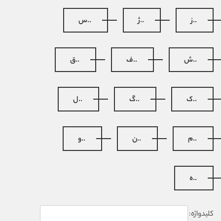
..ز
..ژ
..س
..ش
..ف
..ق
..ک
..گ
..ل
..م
..ن
..و
..ه
کلیدواژه: