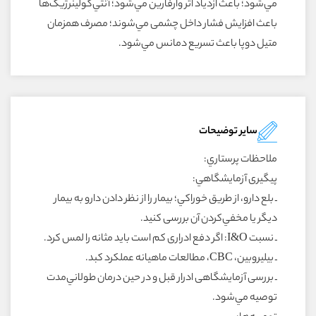
مي‌شود؛ باعث ازدياد اثر وارفارين مي‌شود؛ آنتي‌کولينرژيک‌ها
باعث افزايش فشار داخل چشمى مي‌شوند؛ مصرف همزمان
متيل دوپا باعث تسريع دمانس مي‌شود.
سایر توضیحات
ملاحظات پرستاري:
پيگيرى آزمايشگاهي:
ـ بلع دارو، از طريق خوراکي؛ بيمار را از نظر دادن دارو به بيمار
ديگر يا مخفي‌کردن آن بررسى کنيد.
ـ نسبت I&O: اگر دفع ادرارى کم است بايد مثانه را لمس کرد.
ـ بيليروبين، CBC، مطالعات ماهيانه عملکرد کبد.
ـ بررسى آزمايشگاهى ادرار قبل و در حين درمان طولاني‌مدت
توصيه مي‌شود.