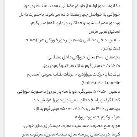
دکانوآت: دوز اولیه از طریق عضلانی به‌مدت 10 تا 15 روز دوز
خوراکی به فواصل چهار هفته داده می‌شود؛ به‌صورت داخل
وریدی مصرف نشود و حداکثر دوز دارو تا 100 میلی‌گرم.
اسکیزوفرنی مزمن:
بالغین: داخل عضلانی 15-10 برابر دوز خوراکی هر 4 هفته
(دکانوآت).
بچه‌های 12-3 سال: خوراکی داخل عضلانی:
۱۵/۰ـ۰۵/۰میلی‌گرم به ازاء هر کیلوگرم در روز.
تیک‌ها یا حرکات غیرارادی/ حرکات طناب صوتی (سندرم
Gilles de la Tourette):
بالغین:۵۰ـ۵/0 میلی‌گرم دو یا سه بار در روز به‌صورت خوراکی
که تا گرفتن پاسخ مطلوب می‌توان دوز را افزایش داد.
بچه‌های 12-3 سال: 075/0-05/0 میلی‌گرم به ازاء
هرکیلوگرم به‌صورت روزانه.
موارد منع مصرف: حساسيت مفرط، ديسکرازي‌هاى خوني،
کوما، در بچه‌هاى زير سه سال، صدمه مغزي، سرکوب مغز