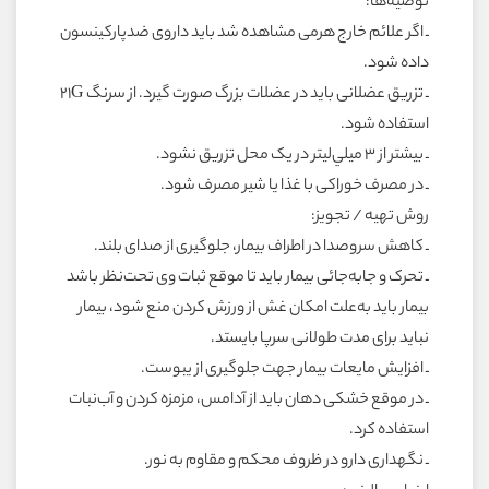
توصيه‌ها:
ـ اگر علائم خارج هرمى مشاهده شد بايد داروى ضدپارکينسون
داده شود.
ـ تزريق عضلانى بايد در عضلات بزرگ صورت گيرد. از سرنگ ۲۱G
استفاده شود.
ـ بيشتر از ۳ ميلي‌ليتر در يک محل تزريق نشود.
ـ در مصرف خوراکى با غذا يا شير مصرف شود.
روش تهيه / تجويز:
ـ کاهش سروصدا در اطراف بيمار، جلوگيرى از صداى بلند.
ـ تحرک و جابه‌جائى بيمار بايد تا موقع ثبات وى تحت‌نظر باشد
بيمار بايد به‌علت امکان غش از ورزش کردن منع شود، بيمار
نبايد براى مدت طولانى سرپا بايستد.
ـ افزايش مايعات بيمار جهت جلوگيرى از يبوست.
ـ در موقع خشکى دهان بايد از آدامس، مزمزه کردن و آب‌نبات
استفاده کرد.
ـ نگهدارى دارو در ظروف محکم و مقاوم به نور.