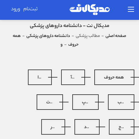
ثبت‌نام
ورود
مدیکال نت - دانشنامه داروهای پزشکی
صفحه اصلی
-
مطالب پزشکی
-
دانشنامه داروهای پزشکی
-
همه
حروف
-
و
همه حروف
..آ
..ا
..ب
..پ
..ت
..ج
..د
..ر