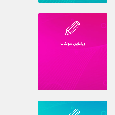
ويندزين سولفات