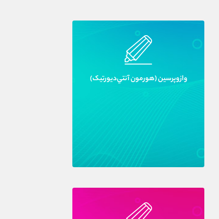
وازوپرسين (هورمون آنتي‌ديورتيک)