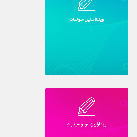
وينبلاستين سولفات
ويدارابين مونو هيدرات