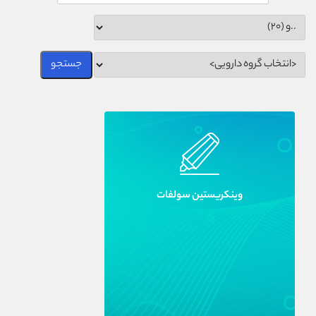
وينکريستين سولفات