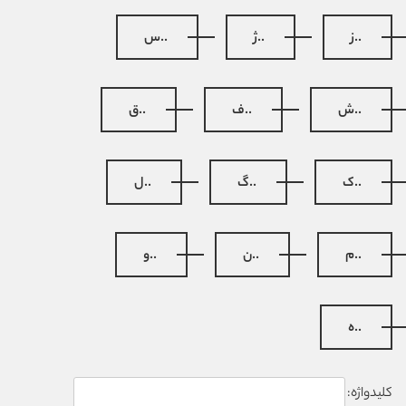
..ز
..ژ
..س
..ش
..ف
..ق
..ک
..گ
..ل
..م
..ن
..و
..ه
کلیدواژه: