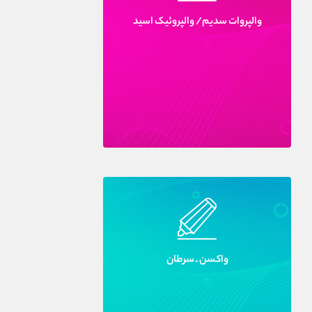
والپروات سديم/ والپروئيک اسيد
واکسن ـ سرطان