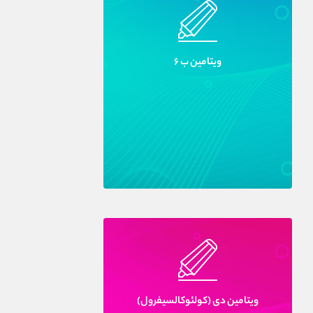
ويتامين ب ۶
ويتامين دى (کولئوکالسيفرول)