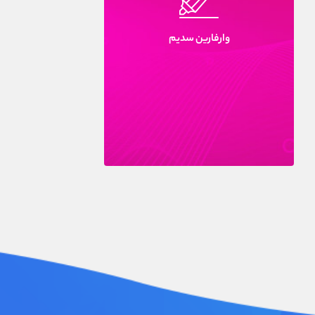
وارفارين سديم