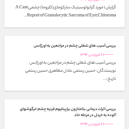
گزارش 1 مورد گرانولوسیتیک سارکومای(کلروما) چشمیA Case
Report of Granulocytic Sarcoma of Eye(Chloroma...
بررسی آسیب های شغلی چشم در مراجعین به اورژانس
28 فروردین 1394
بررسی آسیب های شغلی چشم در مراجعین به اورژانس
نویسندگان: حسین رستمی عادل مظاهری حسین رستمی
تاریخ:...
بررسی اثرات درمانی بتامتازون براپیتلیوم قرنیه چشم خرگوشهای
آلوده به خردل در مرحله حاد
28 فروردین 1394