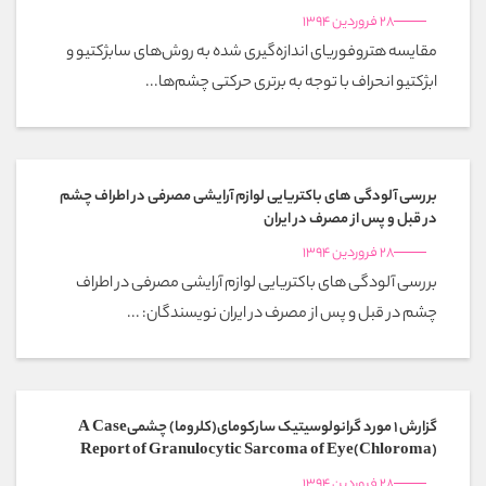
28 فروردین 1394
مقایسه هتروفوریای اندازه‌گیری شده به روش‌های سابژکتیو و
ابژکتیو انحراف با توجه به برتری حرکتی چشم‌ها...
بررسی آلودگی های باکتریایی لوازم آرایشی مصرفی در اطراف چشم
در قبل و پس از مصرف در ایران
28 فروردین 1394
بررسی آلودگی های باکتریایی لوازم آرایشی مصرفی در اطراف
چشم در قبل و پس از مصرف در ایران نویسندگان: ...
گزارش 1 مورد گرانولوسیتیک سارکومای(کلروما) چشمیA Case
Report of Granulocytic Sarcoma of Eye(Chloroma)
28 فروردین 1394