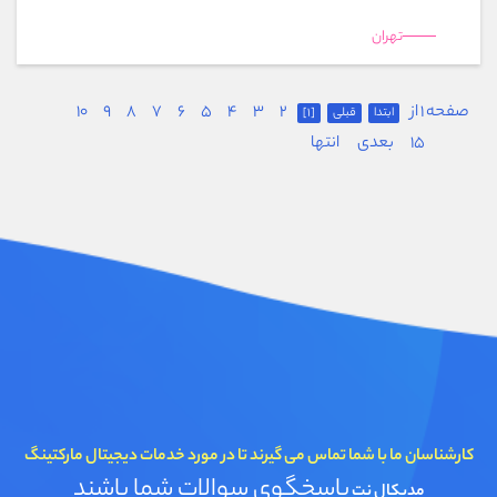
تهران
صفحه 1 از
2
3
4
5
6
7
8
9
10
ابتدا
قبلی
[1]
15
بعدی
انتها
کارشناسان ما با شما تماس می گیرند تا در مورد خدمات دیجیتال مارکتینگ
پاسخگوی سوالات شما باشند
مدیکال نت