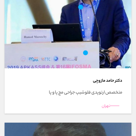
دکتر حامد مازوچی
متخصص ارتوپدی فلوشیپ جراحی مچ پا و پا
تهران