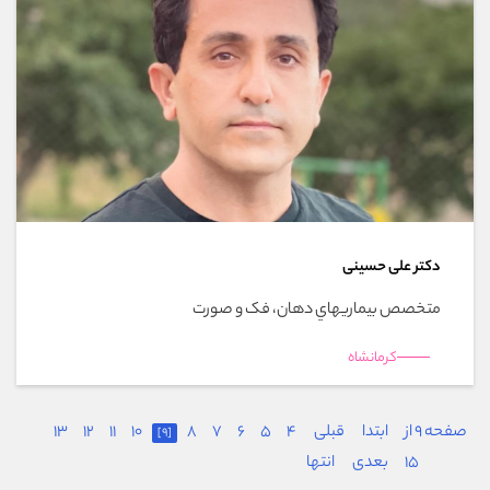
دکتر علی حسینی
متخصص بيماريهاي دهان، فک و صورت
کرمانشاه
صفحه 9 از
ابتدا
قبلی
4
5
6
7
8
10
11
12
13
[9]
15
بعدی
انتها