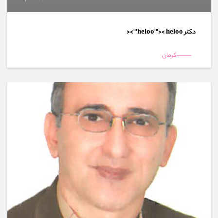
دکتر heloo'">< heloo'"><
کرمان