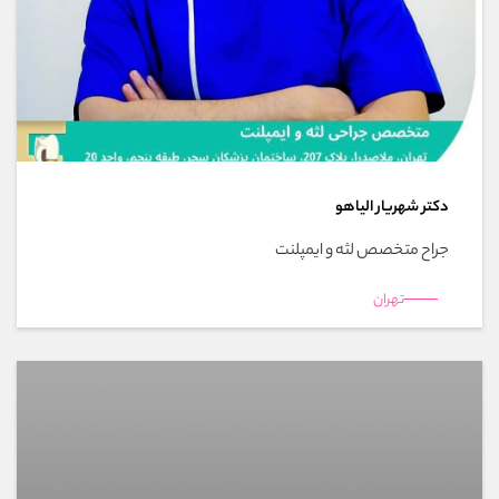
دکتر شهریار الیاهو
جراح متخصص لثه و ایمپلنت
تهران