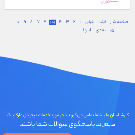
تهران
صفحه 5 از
ابتدا
قبلی
1
2
3
4
6
7
8
9
10
[5]
15
بعدی
انتها
کارشناسان ما با شما تماس می گیرند تا در مورد خدمات دیجیتال مارکتینگ
پاسخگوی سوالات شما باشند
مدیکال نت