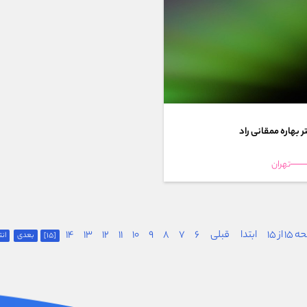
ر بهاره ممقانی راد
تهران
 از 15
ابتدا
قبلی
6
7
8
9
10
11
12
13
14
[15]
بعدی
انت