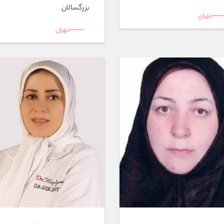
بزرگسالان
تهران
تهران