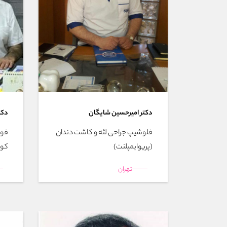
دکتر امیرحسین شایگان
دکت
فلوشیپ جراحی لثه و کاشت دندان
فوق
(پریوایمپلنت)
کود
تهران