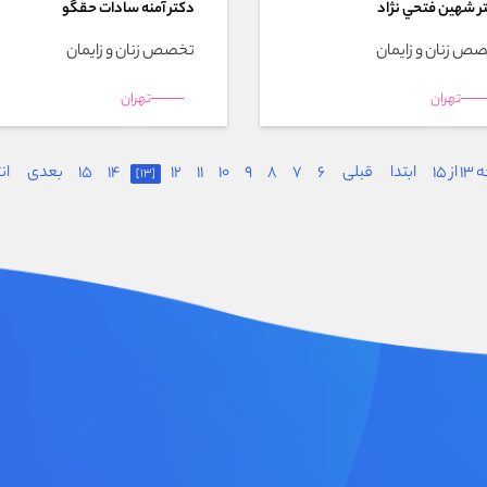
ر شهين فتحي نژاد
دکتر آمنه سادات حقگو
ص زنان و زایمان
تخصص زنان و زایمان
تهران
تهران
 15
ابتدا
قبلی
6
7
8
9
10
11
12
14
15
بعدی
ان
[13]