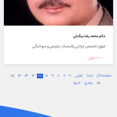
دکتر محمد رضا بیگدلی
فوق تخصص جراحی پلاستیک، ترمیمی و سوختگی
تهران
صفحه 11 از
ابتدا
قبلی
6
7
8
9
10
12
13
14
15
[11]
15
بعدی
انتها