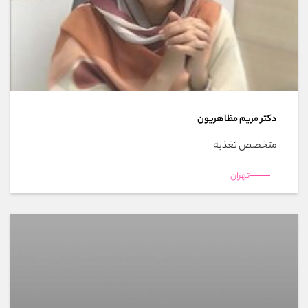
دکتر مریم مظاهریون
متخصص تغذيه
تهران