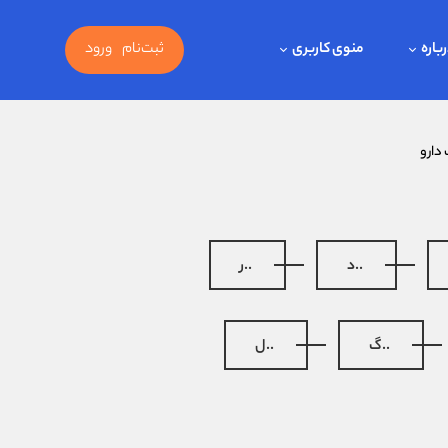
باره
منوی کاربری
ثبت‌نام
ورود
 دارو
..د
..ر
..گ
..ل