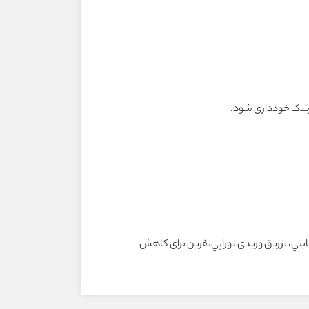
ايتي، تزريق وريدى نوراپي‌نفرين براى کاهش