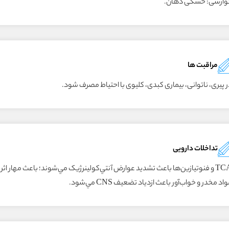
وارشی: خشکی دهان.
مراقبت ها
 پیری، ناتوانی، بیماری کبدی، کلیوی با احتیاط مصرف شود.
تداخلات دارویی
TCA و فنوتيازين‌ها باعث تشديد عوارض آنتي‌کولينرژيک مي‌شوند؛ باعث مهار ا
اد مخدر و خواب‌آور باعث ازدياد تضعيف CNS مي‌شود.