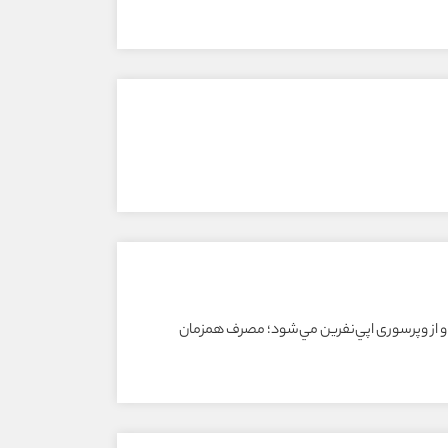
ثر و از وپرسورى اپي‌نفرين مي‌شود؛ مصرف همزمان