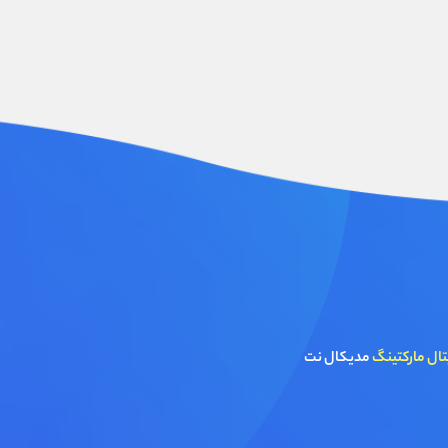
تال مارکتینگ
مدیکال نت