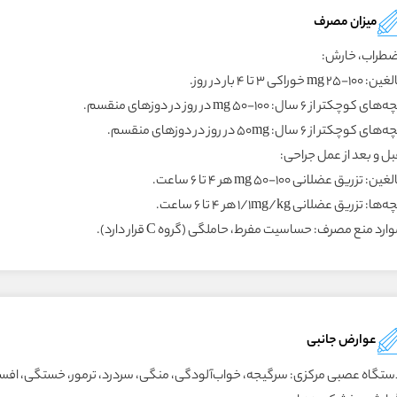
میزان مصرف
ضطراب، خارش:
: 100-25 mg خوراکی 3 تا 4 بار در روز.
های کوچکتر از 6 سال: 100-50 mg در روز در دوزهای منقسم.
‌های کوچکتر از 6 سال: 50mg در روز در دوزهای منقسم.
بل و بعد از عمل جراحی:
غین: تزریق عضلانی 100-50 mg هر 4 تا 6 ساعت.
‌ها: تزریق عضلانی 1/1mg/kg هر 4 تا 6 ساعت.
ارد منع مصرف: حساسیت مفرط، حاملگی (گروه C قرار دارد).
عوارض جانبی
ستگاه عصبی مرکزی: سرگیجه، خواب‌آلودگی، منگی، سردرد، ترمور، خستگی، افس