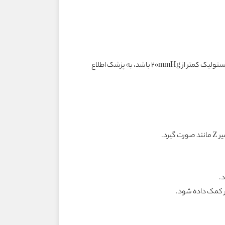
ـ اندازه‌گيرى فشارخون (در حالت درازکشيده و ايستاده) نبض: در صورتي‌که فشار سيستوليک کمتر از ۲۰mmHg باشد، به پزشک اطلاع
رد.
.
ار کمک داده شود.