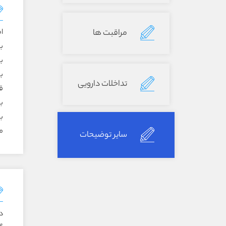
مراقبت ها
ا
بالغین
بچه‌
بچه
تداخلات دارویی
ق
بال
بچه
مو
سایر توضیحات
د