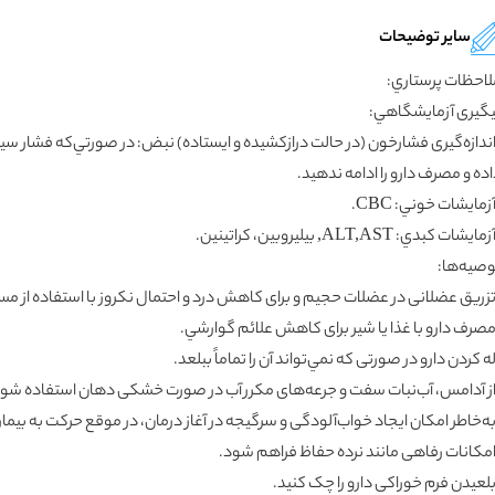
سایر توضیحات
لاحظات پرستاري:
يگيرى آزمايشگاهي:
ده و مصرف دارو را ادامه ندهيد.
آزمايشات خوني: CBC.
زمايشات کبدي: ALT,AST, بيليروبين، کراتينين.
وصيه‌ها:
تزريق عضلانى در عضلات حجيم و براى کاهش درد و احتمال نکروز با استفاده از مسير Z مانند صورت گي
مصرف دارو با غذا يا شير براى کاهش علائم گوارشي.
له کردن دارو در صورتى که نمي‌تواند آن را تماماً ببلعد.
 از آدامس، آب‌نبات سفت و جرعه‌هاى مکرر آب در صورت خشکى دهان استفاده شود
به‌خاطر امکان ايجاد خواب‌آلودگى و سرگيجه در آغاز درمان، در موقع حرکت به بيم
امکانات رفاهى مانند نرده‌ حفاظ فراهم شود.
بلعيدن فرم خوراکى دارو را چک کنيد.