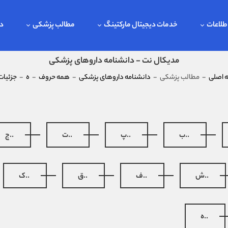
طلاعات
خدمات دیجیتال مارکتینگ
مطالب پزشکی
در
مدیکال نت - دانشنامه داروهای پزشکی
 اصلی
-
مطالب پزشکی
-
دانشنامه داروهای پزشکی
-
همه حروف
-
ه
-
جزئیات
..ب
..پ
..ت
..ج
..ش
..ف
..ق
..ک
..ه