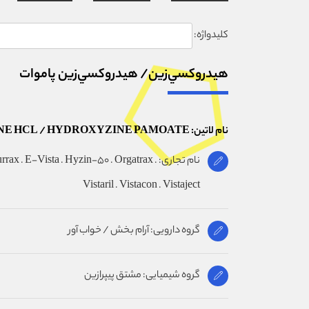
کلیدواژه:
هيدروکسي‌زين/ هيدروکسي‌زين پاموات
نام لاتین: HYDROXYZINE HCL / HYDROXYZINE PAMOATE
نام تجاری: rax . E-Vista . Hyzin-50 . Orgatrax
Vistaril . Vistacon . Vistaject
گروه دارویی: آرام بخش / خواب آور
گروه شیمیایی: مشتق پیپرازین