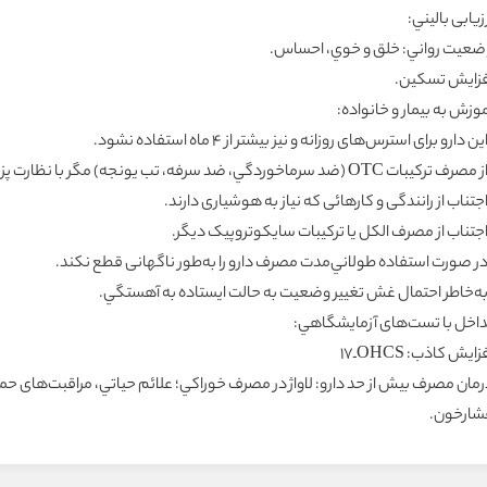
زيابى باليني:
ضعيت رواني: خلق و خوي، احساس.
فزايش تسکين.
وزش به بيمار و خانواده:
اين دارو براى استرس‌هاى روزانه و نيز بيشتر از ۴ ماه استفاده نشود.
صرف ترکيبات OTC (ضد سرماخوردگي، ضد سرفه، تب يونجه) مگر با نظارت پزشک خوددارى شود.
اجتناب از رانندگى و کارهائى که نياز به هوشيارى دارند.
اجتناب از مصرف الکل يا ترکيبات سايکوتروپيک ديگر.
 در صورت استفاده طولاني‌مدت مصرف دارو را به‌طور ناگهانى قطع نکند.
 به‌خاطر احتمال غش تغيير وضعيت به حالت ايستاده به آهستگي.
داخل با تست‌هاى آزمايشگاهي:
زايش کاذب: OHCSـ۱۷
رمان مصرف بيش از حد دارو: لاواژ در مصرف خوراکي؛ علائم حياتي، مراقبت‌هاى حم
شارخون.