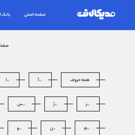
صفحه اصلی
بانک ا
صفحه
همه حروف
..آ
..ا
..ز
..ژ
..س
..م
..ن
..و