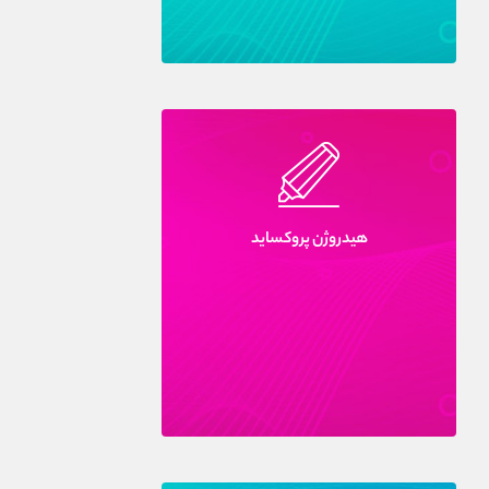
هيدروژن پروکسايد