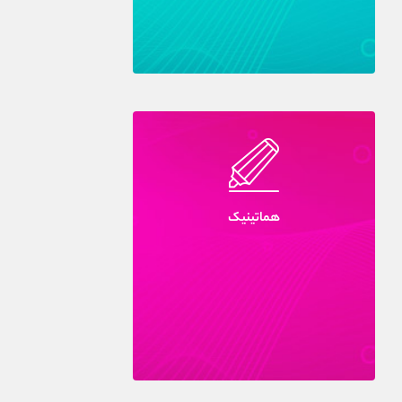
هماتينيک