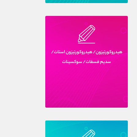
هيدروکورتيزون/ هيدروکورتيزون استات/
سديم فسفات/ سوکسينات