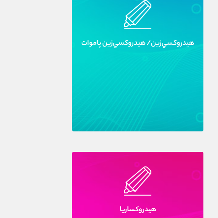
هيدروکسي‌زين/ هيدروکسي‌زين پاموات
هيدروکساريا