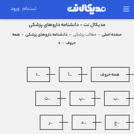
ثبت‌نام
ورود
مدیکال نت - دانشنامه داروهای پزشکی
صفحه اصلی
-
مطالب پزشکی
-
دانشنامه داروهای پزشکی
-
همه
حروف
-
ه
همه حروف
..آ
..ا
..ب
..پ
..ت
..ج
..د
..ر