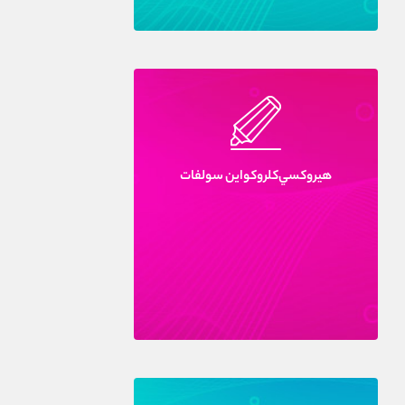
هيروکسي‌کلروکواين سولفات