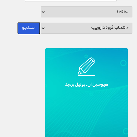
هيوسين ان ـ بوتيل برميد