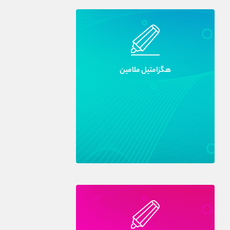
هگزامتيل ملامين