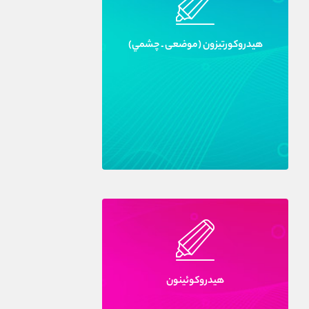
هيدروکورتيزون (موضعى ـ چشمي)
هيدروکوئينون