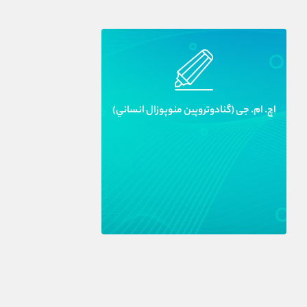
اچ. ام. جى (گنادوتروپين منوپوزال انساني)