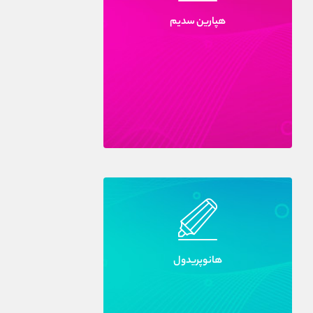
هپارين سديم
هانوپريدول