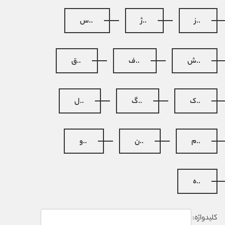
..ز
..ژ
..س
..ش
..ف
..ق
..ک
..گ
..ل
..م
..ن
..و
..ه
کلیدواژه: