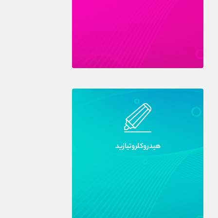
هيدروکلروتيازيد