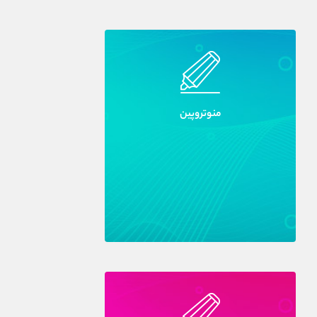
منوتروپين