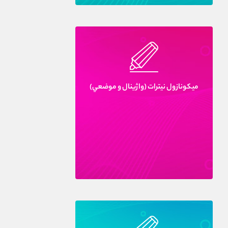
ميکونازول نيترات (واژينال و موضعي)