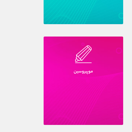
موپيروسين