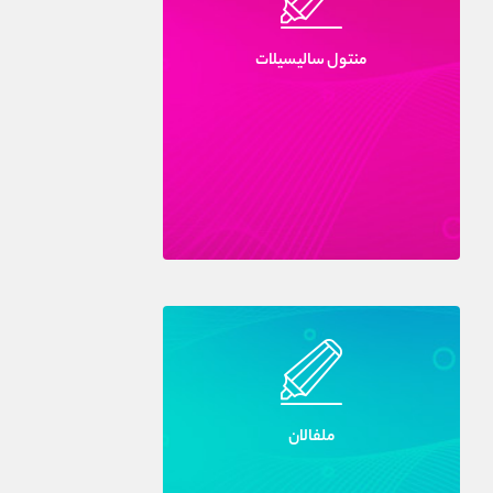
منتول ساليسيلات
ملفالان