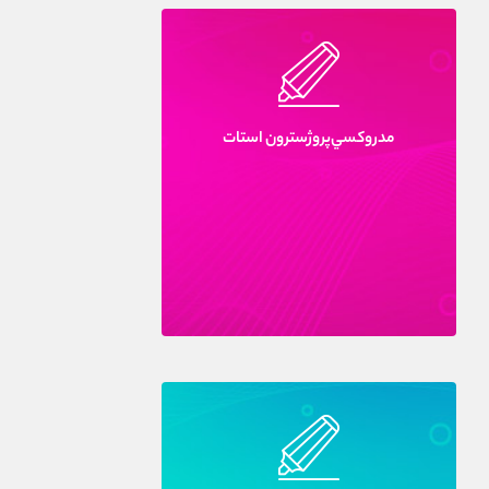
مدروکسي‌پروژسترون استات