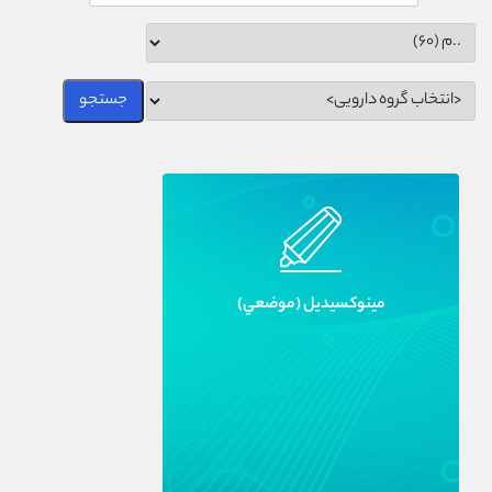
مينوکسيديل (موضعي)