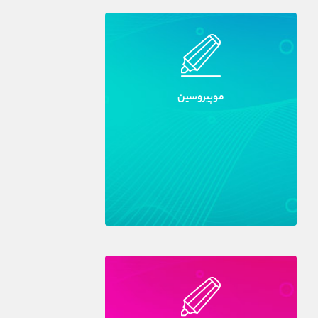
موپيروسين