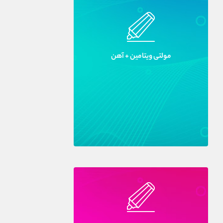
مولتى ويتامين + آهن