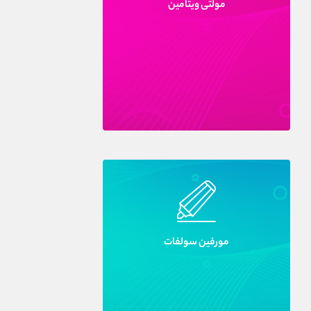
مولتى ويتامين
مورفين سولفات