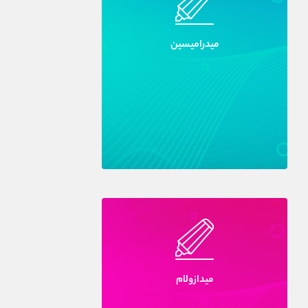
ميدراميسين
ميدازولام