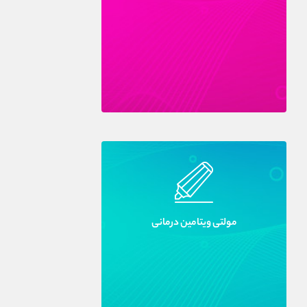
مولتى ويتامين درمانى