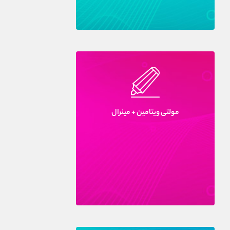
مولتى ويتامين + مينرال