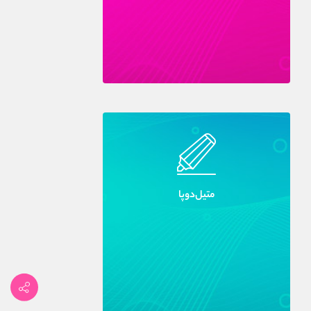
متيل‌دوپا