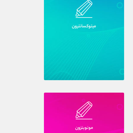
ميتوکسانترون
مونوبنزون