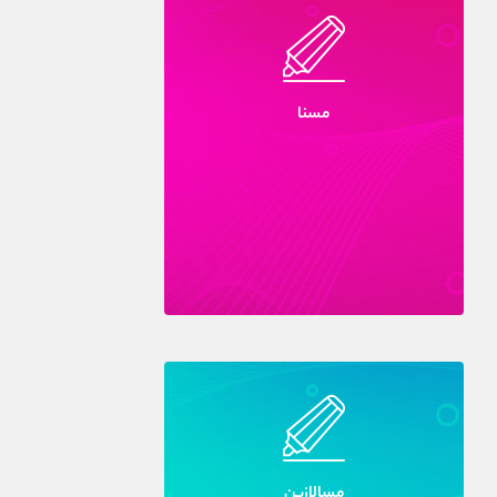
مسنا
مسالازين