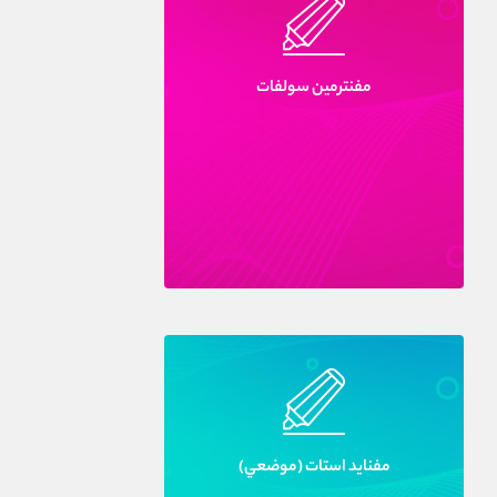
مفنترمين سولفات
مفنايد استات (موضعي)