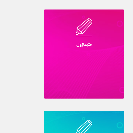
متيمازول