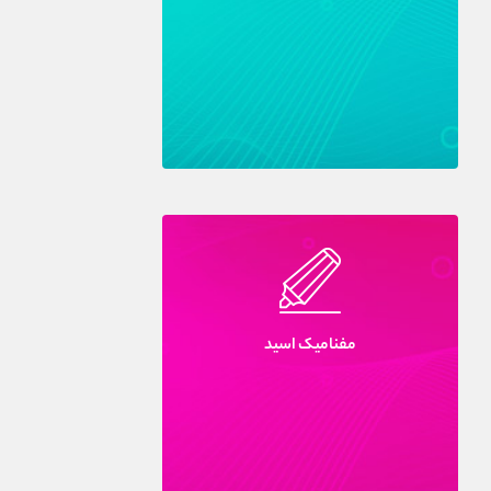
مفناميک اسيد