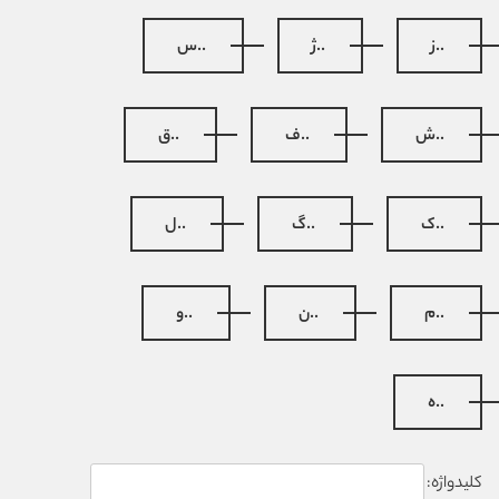
..ز
..ژ
..س
..ش
..ف
..ق
..ک
..گ
..ل
..م
..ن
..و
..ه
کلیدواژه: