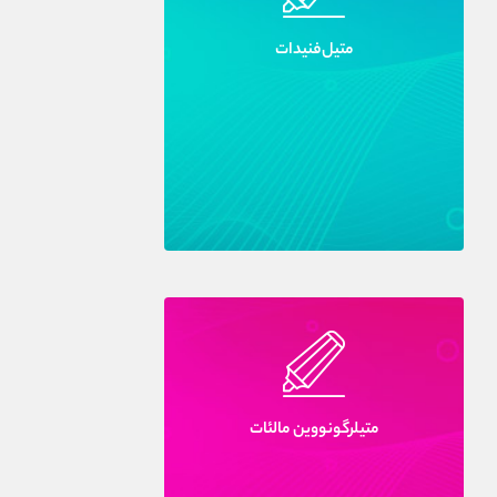
متيل‌فنيدات
متيلرگونووين مالئات