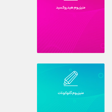
منيزيوم هيدروکسيد
منيزيوم گلوکونات