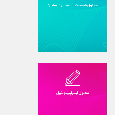
محلول هومودياسيسس کنسانتره
محلول اينتراپريتونئول