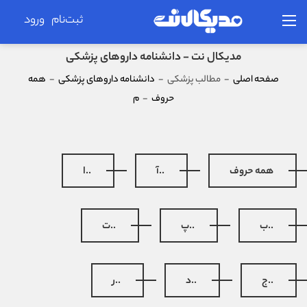
ثبت‌نام
ورود
مدیکال نت - دانشنامه داروهای پزشکی
صفحه اصلی
-
مطالب پزشکی
-
دانشنامه داروهای پزشکی
-
همه
حروف
-
م
همه حروف
..آ
..ا
..ب
..پ
..ت
..ج
..د
..ر