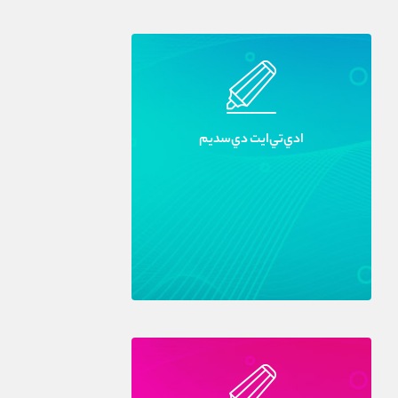
ادي‌تي‌ايت دي‌سديم