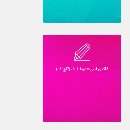
فاکتور آنتي‌هموفيليک (آ اچ اف)