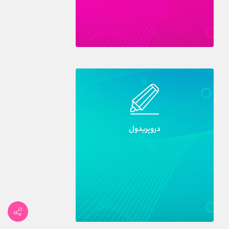
دروپريدول