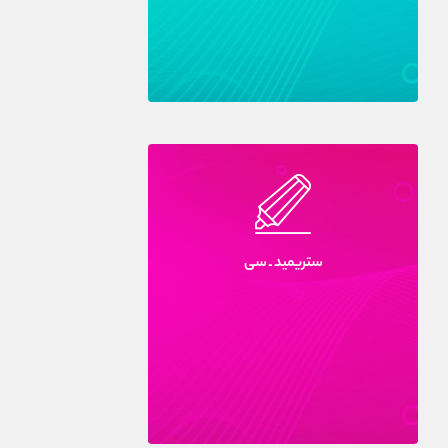
ستريميد ـ سى