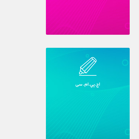
اچ.پي.ام. سى