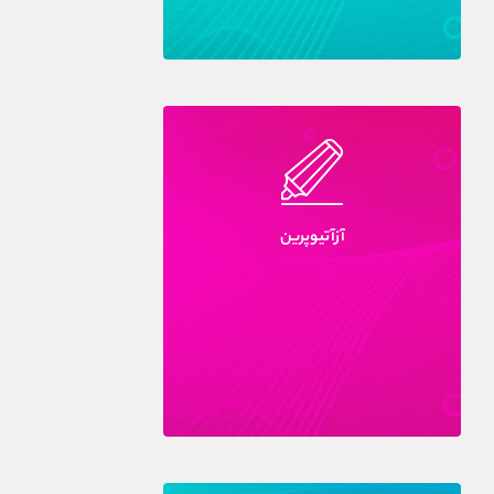
آزآتيوپرين