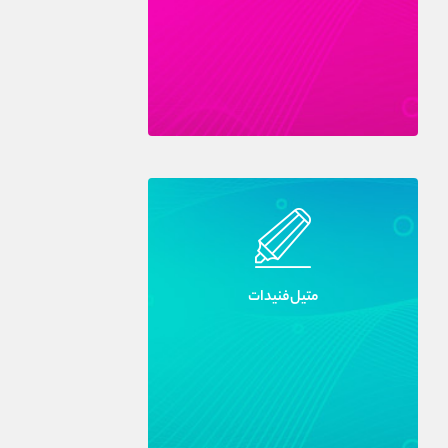
متيل‌فنيدات