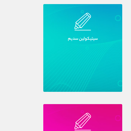
سيتيکولين سديم