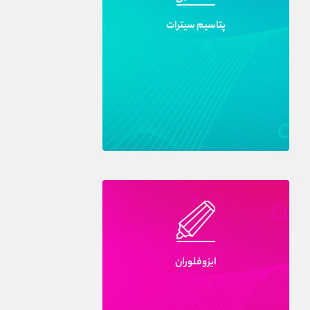
پتاسيم سيترات
ايزوفلوران