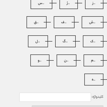
..ز
..ژ
..س
..ش
..ف
..ق
..ک
..گ
..ل
..م
..ن
..و
..ه
کلیدواژه: