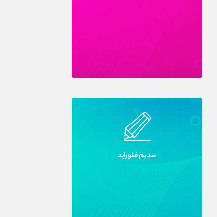
سديم فلورايد