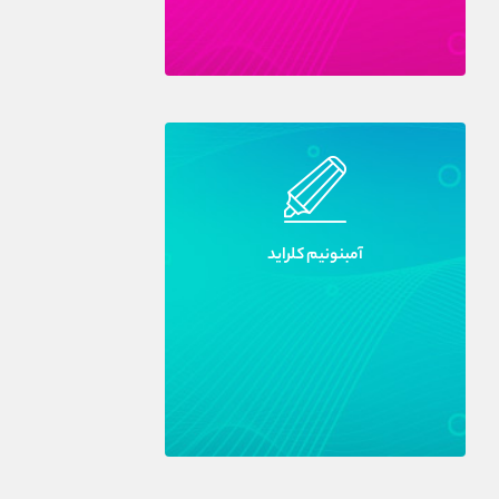
آمبنونيم کلرايد