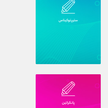
سترپتوکيناس
پانکراتين