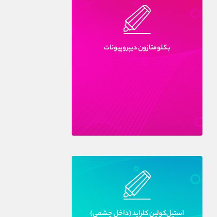
بکلومتازون ديپروپيونات
استيل‌کولين کلرايد (داخل چشمى)