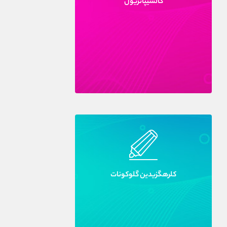
کالسيپاتريول
کلرهگزيدين گلوکونات