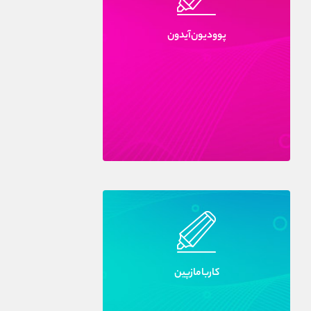
پووديون‌آيدون
کاربامازپين