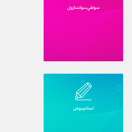
سولفي‌سوکسازول
استامينوفن