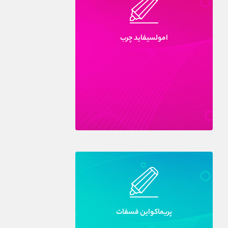
امولسيفايد چرب
پريماکواين فسفات