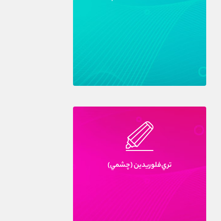
تري‌فلوريدين (چشمي)