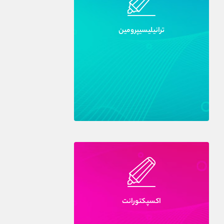
ترانيليسيپرومين
اکسپکتورانت