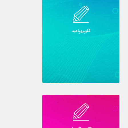
کلرپروپاميد