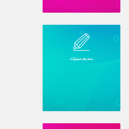
سديم سيترات