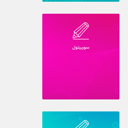
سوربيتول