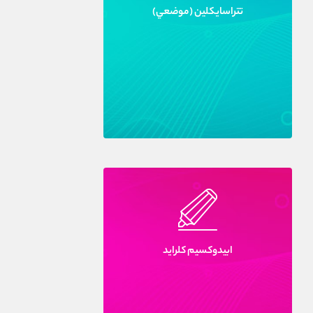
تتراسايکلين (موضعي)
ابيدوکسيم کلرايد