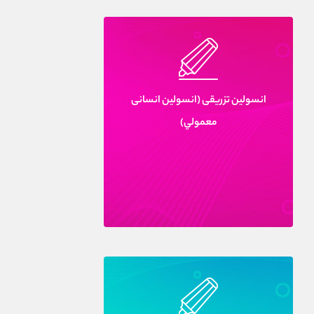
انسولين تزريقى (انسولين انسانى
معمولي)