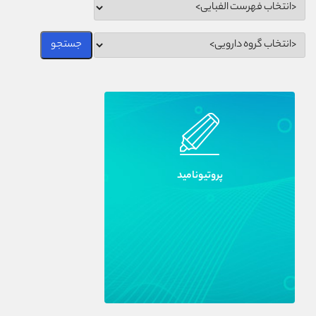
پروتيوناميد