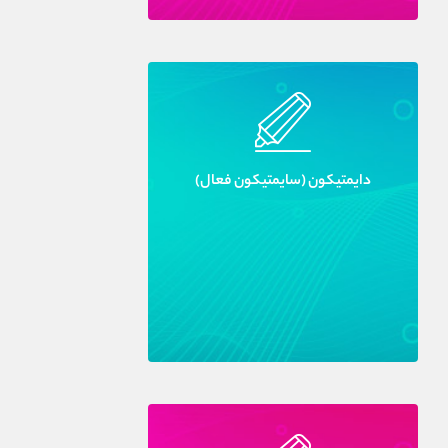
دايمتيکون (سايمتيکون فعال)